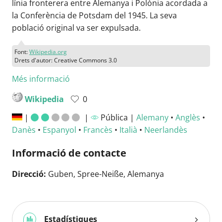
línia fronterera entre Alemanya i Polònia acordada a
la Conferència de Potsdam del 1945. La seva
població original va ser expulsada.
Font:
Wikipedia.org
Drets d'autor: Creative Commons 3.0
Més informació
Wikipedia
0
|
|
Pública |
Alemany
•
Anglès
•
Danès
•
Espanyol
•
Francès
•
Italià
•
Neerlandès
Informació de contacte
Direcció:
Guben, Spree-Neiße, Alemanya
Estadístiques