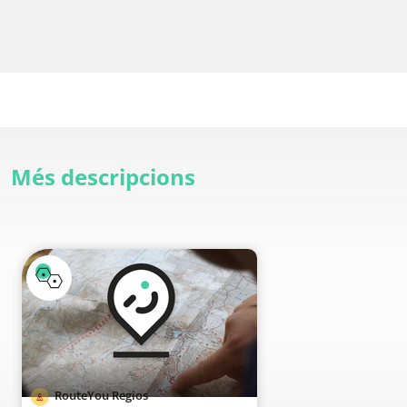
Més descripcions
RouteYou Regios