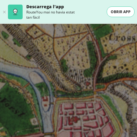
Descarrega l'app
OBRIR APP
RouteYou mai no havia estat
tan fàcil