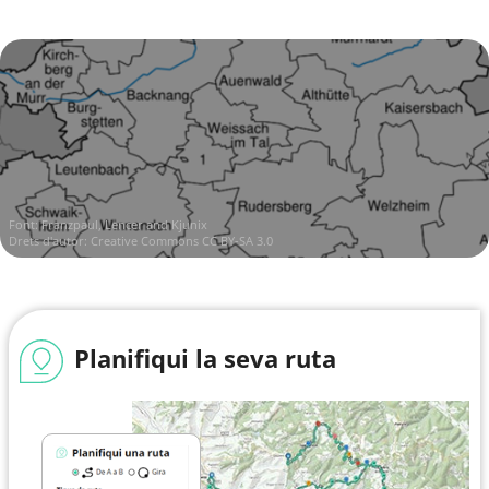
Font:
Franzpaul, Lencer and Kjunix
Drets d'autor:
Creative Commons CC BY-SA 3.0
Planifiqui la seva ruta