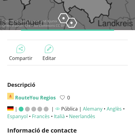
Font:
Franzpaul, Lencer and Kjunix
Drets d'autor:
Creative Commons CC BY-SA 3.0
Compartir
Editar
Descripció
RouteYou Regios
0
|
|
Pública |
Alemany
•
Anglès
•
Espanyol
•
Francès
•
Italià
•
Neerlandès
Informació de contacte