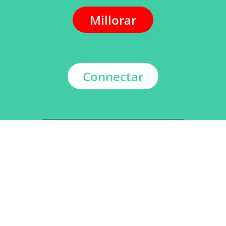
Millorar
Connectar
ADREÇA
Kerkstraat 108
9050 Gentbrugge, Bèlgica