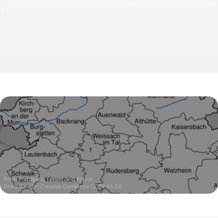
Font:
Franzpaul, Lencer and Kjunix
Drets d'autor:
Creative Commons CC BY-SA 3.0