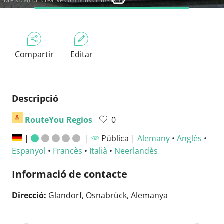
Drets d'autor:
Creative Commons CC BY-SA 3.0
Compartir
Editar
Descripció
RouteYou Regios
0
|
|
Pública |
Alemany
•
Anglès
•
Espanyol
•
Francès
•
Italià
•
Neerlandès
Informació de contacte
Direcció:
Glandorf, Osnabrück, Alemanya