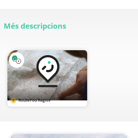
Més descripcions
RouteYou Regios