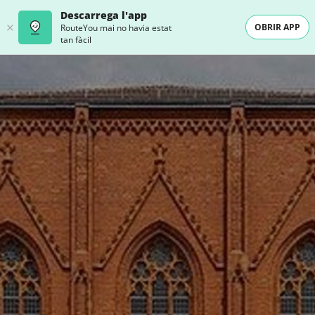
Descarrega l'app
OBRIR APP
RouteYou mai no havia estat
tan fàcil