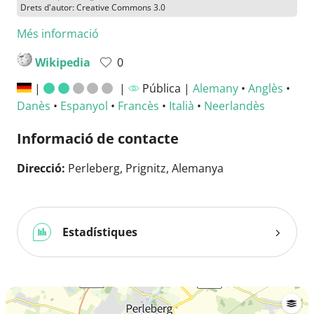
Drets d'autor: Creative Commons 3.0
Més informació
Wikipedia
0
|
|
Pública |
Alemany
•
Anglès
•
Danès
•
Espanyol
•
Francès
•
Italià
•
Neerlandès
Informació de contacte
Direcció:
Perleberg, Prignitz, Alemanya
Estadístiques