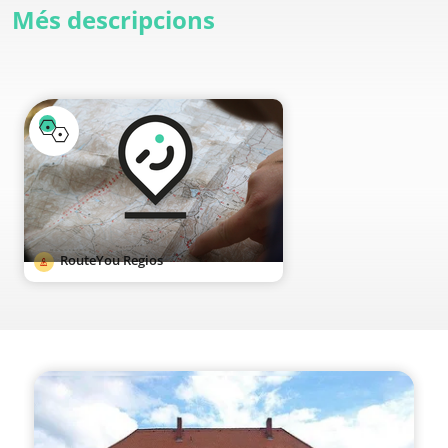
Més descripcions
RouteYou Regios