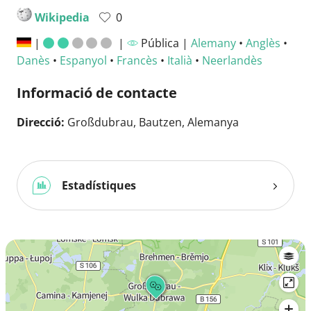
Wikipedia
0
|
|
Pública |
Alemany
•
Anglès
•
Danès
•
Espanyol
•
Francès
•
Italià
•
Neerlandès
Informació de contacte
Direcció:
Großdubrau, Bautzen, Alemanya
Estadístiques