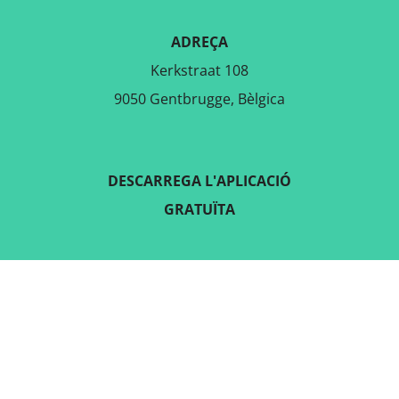
ADREÇA
Kerkstraat 108
9050 Gentbrugge, Bèlgica
DESCARREGA L'APLICACIÓ
GRATUÏTA