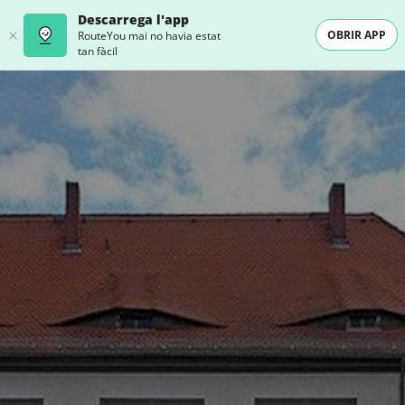
Descarrega l'app
OBRIR APP
RouteYou mai no havia estat
tan fàcil