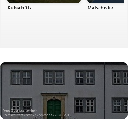
Kubschütz
Malschwitz
Font:
Oberlausitzerin64
Drets d'autor:
Creative Commons CC BY-SA 4.0