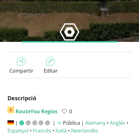
Compartir
Editar
Descripció
RouteYou Regios
0
|
|
Pública |
Alemany
•
Anglès
•
Espanyol
•
Francès
•
Italià
•
Neerlandès