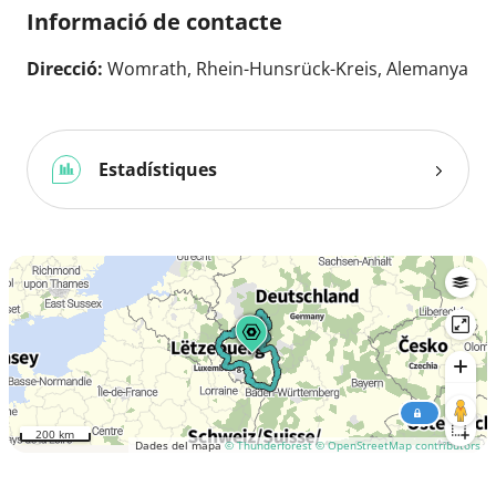
Informació de contacte
Direcció:
Womrath, Rhein-Hunsrück-Kreis, Alemanya
Estadístiques
200 km
Dades del mapa
© Thunderforest
© OpenStreetMap contributors