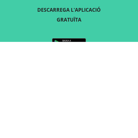
DESCARREGA L'APLICACIÓ
GRATUÏTA
SEGUEIX-NOS