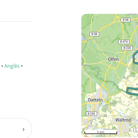
•
Anglès
•
5 km