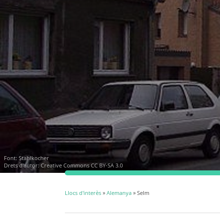
Font:
Stahlkocher
Drets d'autor:
Creative Commons CC BY-SA 3.0
Llocs d'interès
»
Alemanya
» Selm