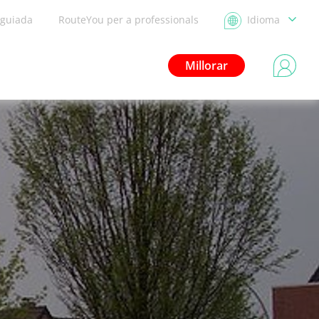
 guiada
RouteYou per a professionals
Idioma
Millorar