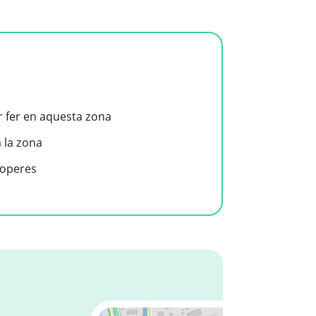
er fer en aquesta zona
a la zona
roperes