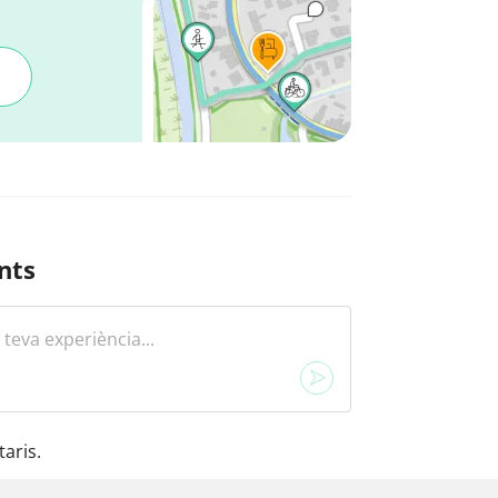
nts
aris.