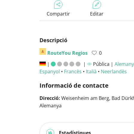
Compartir
Editar
Descripció
RouteYou Regios
0
|
|
Pública |
Alemany
Espanyol
•
Francès
•
Italià
•
Neerlandès
Informació de contacte
Direcció:
Weisenheim am Berg, Bad Dürk
Alemanya
Estadístiques