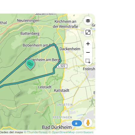
Dades del mapa
© Thunderforest
© OpenStreetMap contributors