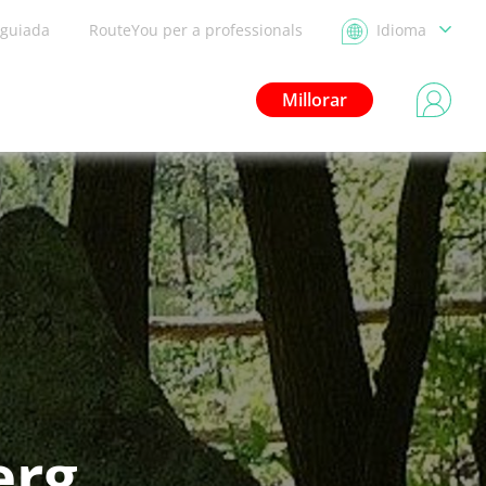
 guiada
RouteYou per a professionals
Idioma
Millorar
erg