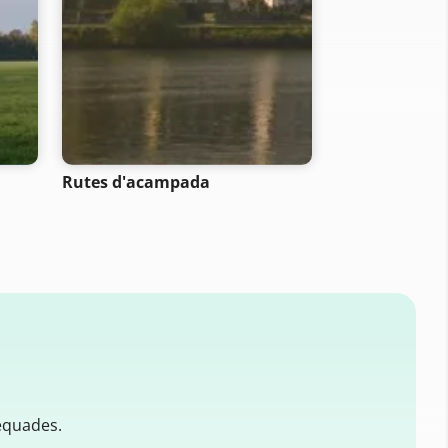
- SELECTION -
Rutes d'acampada
Rutes de bicic
muntanya
equades.