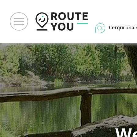
Cerqui una 
We