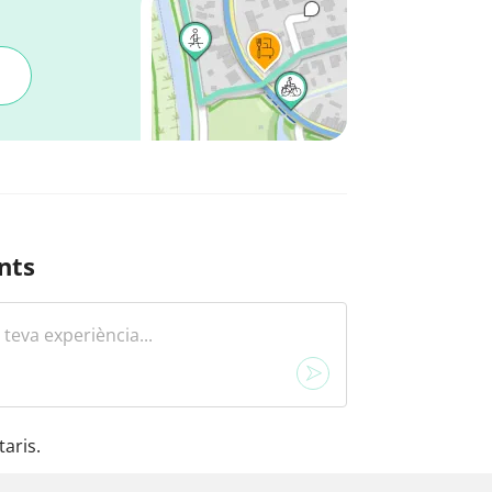
nts
aris.