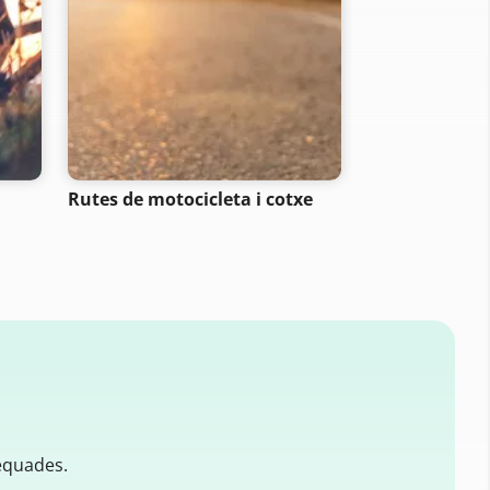
Rutes de motocicleta i cotxe
Rutes cicliste
equades.