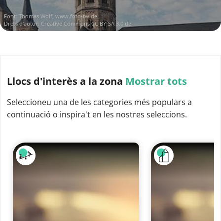
Font:
Thomas Wolf, www.foto-tw.de
Drets d'autor:
Creative Commons CC BY-SA 3.0 de
Llocs d'interès
a la zona
Mostrar tots
Seleccioneu una de les categories més populars a
continuació o inspira't en les nostres seleccions.