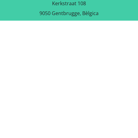
Kerkstraat 108
9050 Gentbrugge, Bèlgica
DESCARREGA L'APLICACIÓ
GRATUÏTA
SEGUEIX-NOS