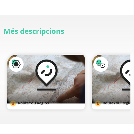
Més descripcions
RouteYou Regios
RouteYou Regios