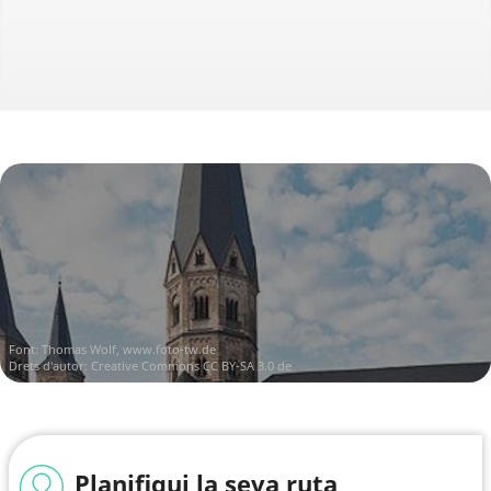
Font:
Thomas Wolf, www.foto-tw.de
Drets d'autor:
Creative Commons CC BY-SA 3.0 de
Planifiqui la seva ruta