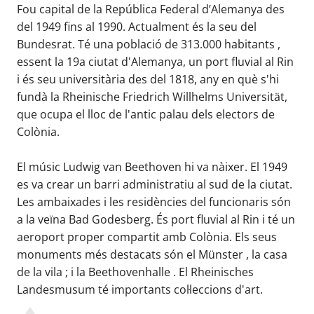
Fou capital de la República Federal d’Alemanya des
del 1949 fins al 1990. Actualment és la seu del
Bundesrat. Té una població de 313.000 habitants ,
essent la 19a ciutat d'Alemanya, un port fluvial al Rin
i és seu universitària des del 1818, any en què s'hi
fundà la Rheinische Friedrich Willhelms Universität,
que ocupa el lloc de l'antic palau dels electors de
Colònia.
El músic Ludwig van Beethoven hi va nàixer. El 1949
es va crear un barri administratiu al sud de la ciutat.
Les ambaixades i les residències del funcionaris són
a la veïna Bad Godesberg. És port fluvial al Rin i té un
aeroport proper compartit amb Colònia. Els seus
monuments més destacats són el Münster , la casa
de la vila ; i la Beethovenhalle . El Rheinisches
Landesmusum té importants col·leccions d'art.