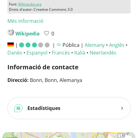
Font:
Wikipedia.org
Drets d'autor: Creative Commons 3.0
Més informació
Wikipedia
0
|
|
Pública |
Alemany
•
Anglès
•
Danès
•
Espanyol
•
Francès
•
Italià
•
Neerlandès
Informació de contacte
Direcció:
Bonn, Bonn, Alemanya
Estadístiques