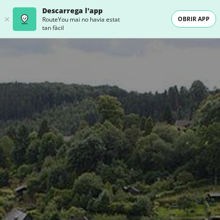
Descarrega l'app
OBRIR APP
RouteYou mai no havia estat
tan fàcil