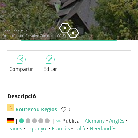
Font:
LepoRello
Drets d'autor:
Creative Commons CC BY-SA 4.0
Compartir
Editar
Descripció
RouteYou Regios
0
|
|
Pública |
Alemany
•
Anglès
•
Danès
•
Espanyol
•
Francès
•
Italià
•
Neerlandès