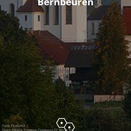
Bernbeuren
Font:
Flodur63
Drets d'autor:
Creative Commons CC BY-SA 3.0