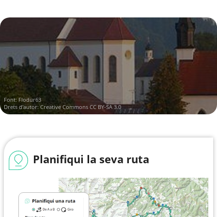
Font:
Flodur63
Drets d'autor:
Creative Commons CC BY-SA 3.0
Planifiqui la seva ruta