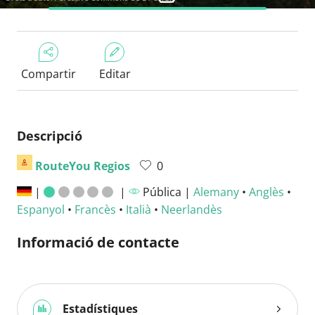
Compartir
Editar
Descripció
RouteYou Regios
0
|
|
Pública |
Alemany
•
Anglès
•
Espanyol
•
Francès
•
Italià
•
Neerlandès
Informació de contacte
Estadístiques