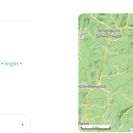
•
Anglès
•
5 km