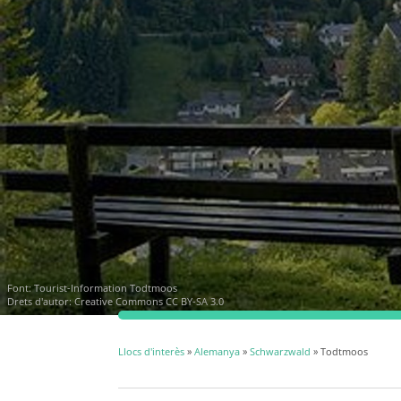
Font:
Tourist-Information Todtmoos
Drets d'autor:
Creative Commons CC BY-SA 3.0
Llocs d'interès
»
Alemanya
»
Schwarzwald
» Todtmoos