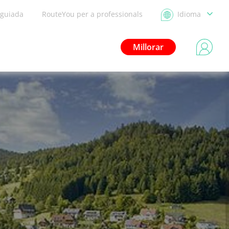
 guiada
RouteYou per a professionals
Idioma
Millorar