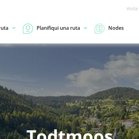
Visita
ruta
Planifiqui una ruta
Nodes
Todtmoos