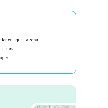
er fer en aquesta zona
a la zona
roperes