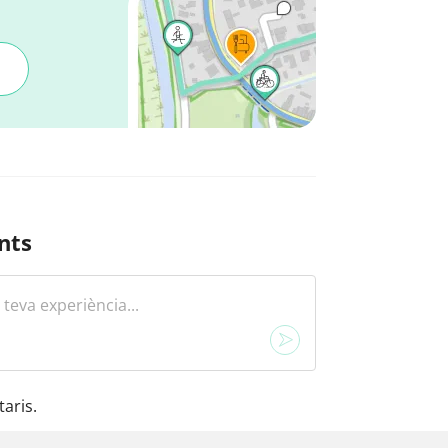
nts
aris.