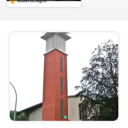
RouteYou Regios