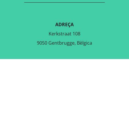
ADREÇA
Kerkstraat 108
9050 Gentbrugge, Bèlgica
DESCARREGA L'APLICACIÓ
GRATUÏTA