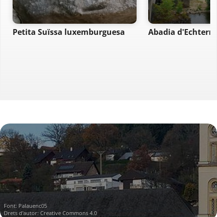
Petita Suïssa luxemburguesa
Abadia d'Echtern
Font:
Palauenc05
Drets d'autor: Creative Commons 4.0