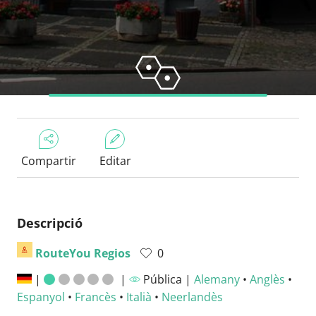
Compartir
Editar
Descripció
RouteYou Regios
0
|
|
Pública |
Alemany
•
Anglès
•
Espanyol
•
Francès
•
Italià
•
Neerlandès