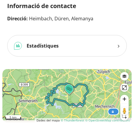
Informació de contacte
Direcció:
Heimbach, Düren, Alemanya
Estadístiques
5 km
Dades del mapa
© Thunderforest
© OpenStreetMap contributors