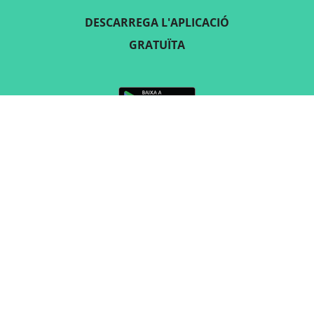
DESCARREGA L'APLICACIÓ
GRATUÏTA
SEGUEIX-NOS