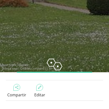
Font:
Frank Vincentz
Drets d'autor:
Creative Commons CC BY-SA 3.0
Compartir
Editar