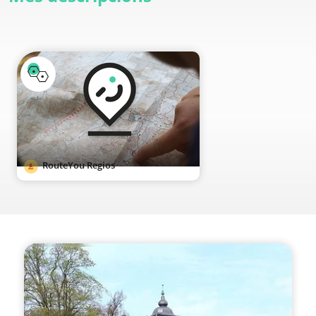
RouteYou Regios