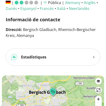
|
|
Pública |
Alemany
•
Anglès
•
Danès
•
Espanyol
•
Francès
•
Italià
•
Neerlandès
Informació de contacte
Direcció:
Bergisch Gladbach, Rheinisch-Bergischer
Kreis, Alemanya
Estadístiques