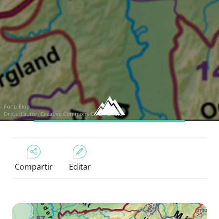
Font:
Elop
Drets d'autor:
Creative Commons CC BY-SA 3.0
Compartir
Editar