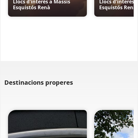
Llocs d'interès a Massís
Llocs d'interès 
Esquistós Renà
Esquistós Renà
Destinacions properes