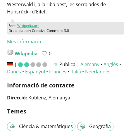
Westerwald i, a la riba oest, les serralades de
Hunsrück i d'Eifel .
Font:
Wikipedia.org
Drets d'autor: Creative Commons 3.0
Més informació
Wikipedia
0
|
|
Pública |
Alemany
•
Anglès
•
Danès
•
Espanyol
•
Francès
•
Italià
•
Neerlandès
Informació de contacte
Direcció:
Koblenz, Alemanya
Temes
Ciència & matemàtiques
Geografia