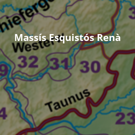
Massís Esquistós Renà