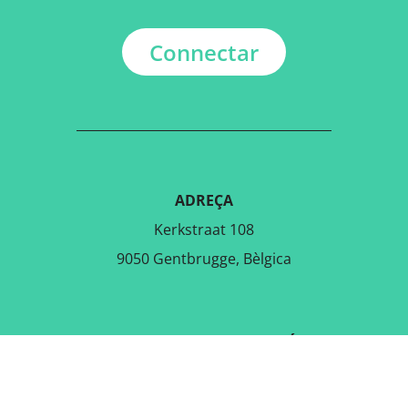
Connectar
ADREÇA
Kerkstraat 108
9050 Gentbrugge, Bèlgica
DESCARREGA L'APLICACIÓ
GRATUÏTA