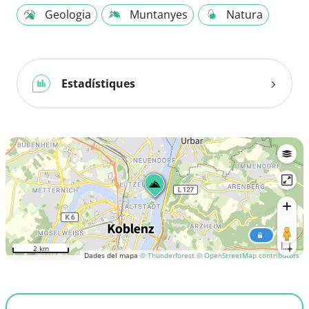
Geologia
Muntanyes
Natura
Estadístiques
2 km
Dades del mapa
© Thunderforest
© OpenStreetMap contributors