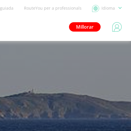
 guiada
RouteYou per a professionals
Idioma
Millorar