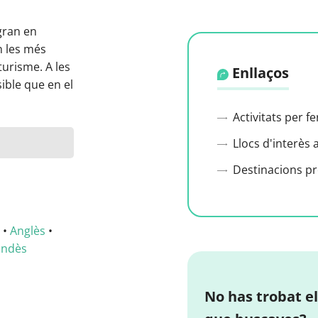
gran en
ón les més
urisme. A les
Enllaços
sible que en el
Activitats per f
Llocs d'interès 
Destinacions p
•
Anglès
•
andès
No has trobat el