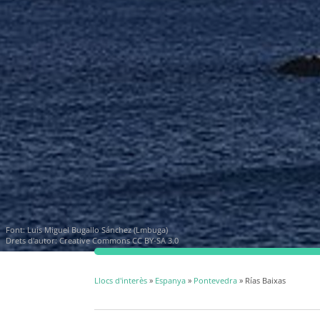
Font:
Luis Miguel Bugallo Sánchez (Lmbuga)
Drets d'autor:
Creative Commons CC BY-SA 3.0
Llocs d'interès
»
Espanya
»
Pontevedra
» Rías Baixas