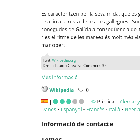
Es caracteritzen per la seva mida, que és 
relació a la resta de les ries gallegues . S
conegudes de Galícia a conseqüència del t
ries el ritme de les marees és molt més vi
mar obert.
Font:
Wikipedia.org
Drets d'autor: Creative Commons 3.0
Més informació
Wikipedia
0
|
|
Pública |
Alemany
Danès
•
Espanyol
•
Francès
•
Italià
•
Neerl
Informació de contacte
Temes