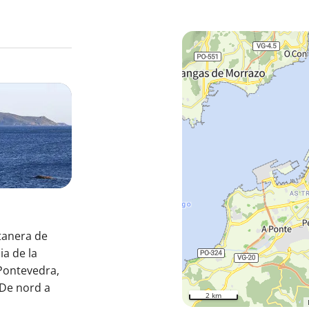
stanera de
ia de la
 Pontevedra,
. De nord a
2 km