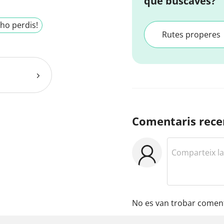
que buscaves?
'ho perdis!
Rutes properes
Comentaris rece
No es van trobar coment