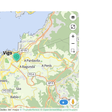
Dades del mapa
© Thunderforest
© OpenStreetMap contributors