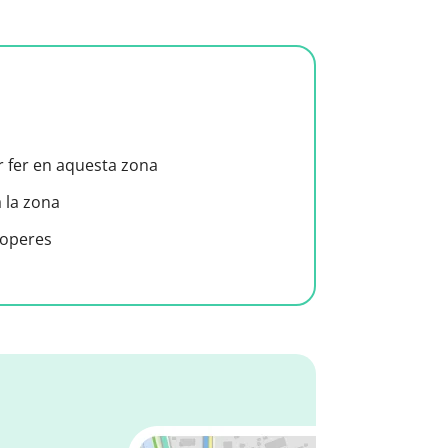
er fer en aquesta zona
a la zona
roperes