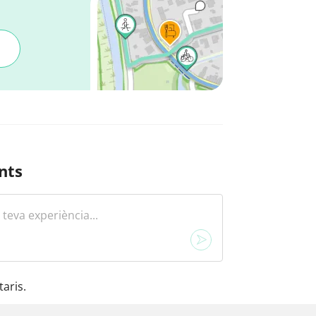
nts
aris.