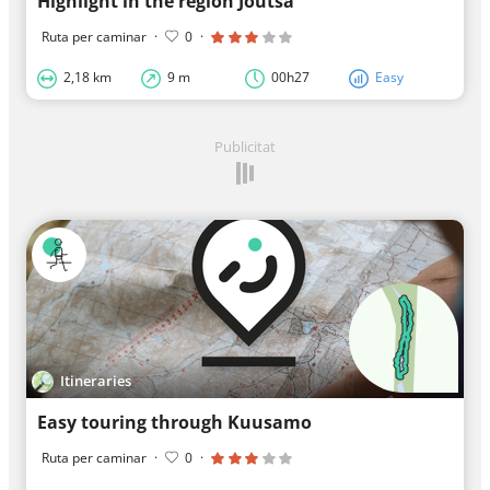
Highlight in the region Joutsa
Ruta per caminar
·
0
·
2,18 km
9 m
00h27
Easy
Publicitat
Itineraries
Easy touring through Kuusamo
Ruta per caminar
·
0
·