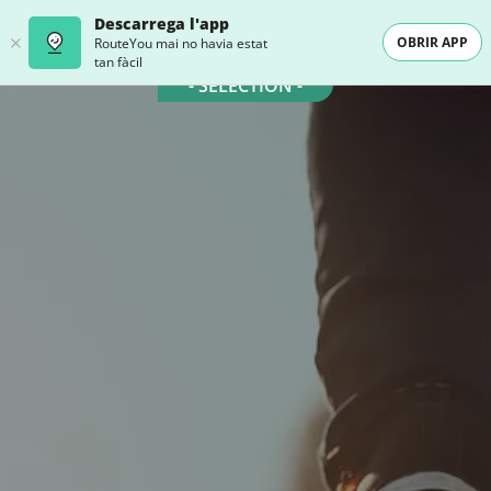
Descarrega l'app
OBRIR APP
RouteYou mai no havia estat
tan fàcil
- SELECTION -