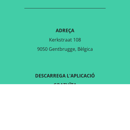
ADREÇA
Kerkstraat 108
9050 Gentbrugge, Bèlgica
DESCARREGA L'APLICACIÓ
GRATUÏTA