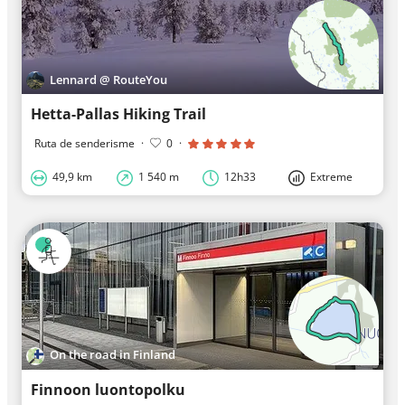
Lennard @ RouteYou
Hetta-Pallas Hiking Trail
Ruta de senderisme
·
0
·
49,9 km
1 540 m
12h33
Extreme
On the road in Finland
Finnoon luontopolku