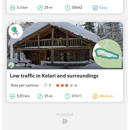
3,3 km
29 m
00h42
Easy
Itineraries
Low traffic in Kolari and surroundings
Ruta per caminar
·
0
·
5,65 km
35 m
01h11
Medium
Publicitat