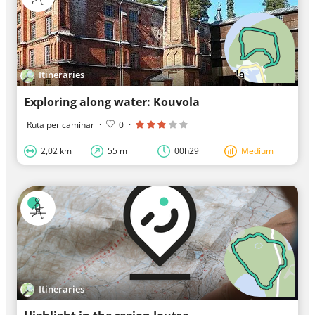
Itineraries
Exploring along water: Kouvola
Ruta per caminar
·
0
·
2,02 km
55 m
00h29
Medium
Itineraries