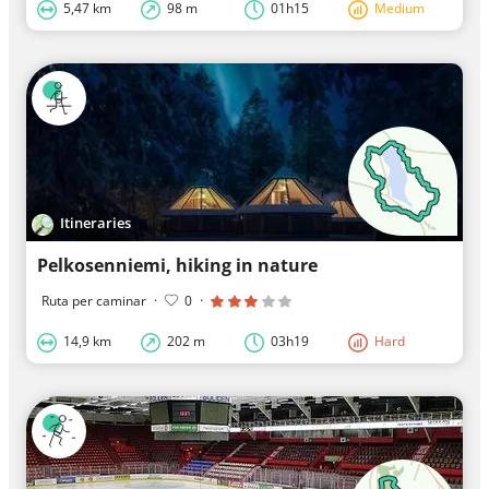
5,47 km
98 m
01h15
Medium
Itineraries
Pelkosenniemi, hiking in nature
Ruta per caminar
·
0
·
14,9 km
202 m
03h19
Hard