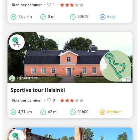
Ruta per caminar
·
1
·
1,65 km
0 m
00h19
Easy
Itineraries
Sportive tour Helsinki
Ruta per caminar
·
0
·
4,71 km
42 m
01h00
Medium