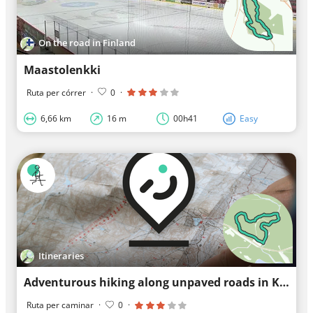
On the road in Finland
Maastolenkki
Ruta per córrer
·
0
·
6,66 km
16 m
00h41
Easy
Itineraries
Adventurous hiking along unpaved roads in Kuhmo
Ruta per caminar
·
0
·