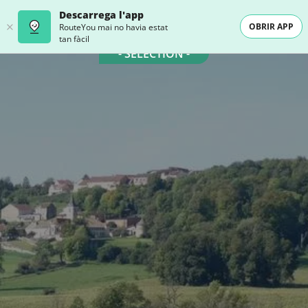
Descarrega l'app
OBRIR APP
RouteYou mai no havia estat
tan fàcil
- SELECTION -