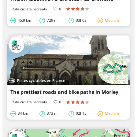
Ruta ciclista recreatiu
·
0
·
45,9 km
729 m
03h03
Medium
Pistes cyclables en France
The prettiest roads and bike paths in Morley
Ruta ciclista recreatiu
·
0
·
34 km
373 m
02h15
Medium