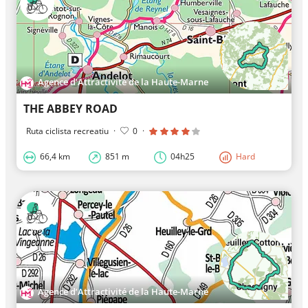
Agence d’Attractivité de la Haute-Marne
THE ABBEY ROAD
Ruta ciclista recreatiu
·
0
·
66,4 km
851 m
04h25
Hard
Agence d’Attractivité de la Haute-Marne