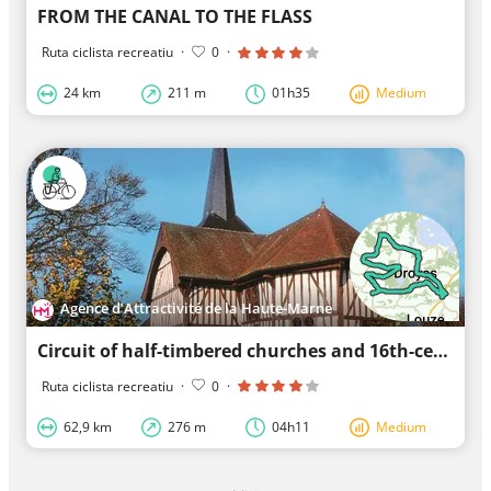
FROM THE CANAL TO THE FLASS
Ruta ciclista recreatiu
·
0
·
24 km
211 m
01h35
Medium
Agence d’Attractivité de la Haute-Marne
Circuit of half-timbered churches and 16th-century stained glass
Ruta ciclista recreatiu
·
0
·
62,9 km
276 m
04h11
Medium