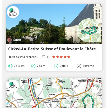
Sutor
Cirkwi-La_Petite_Suisse of Doulevant le Château
Ruta ciclista recreatiu
·
1
·
78,3 km
783 m
05h13
Extreme