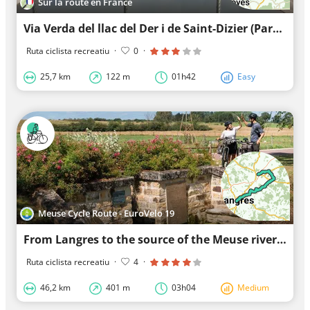
Sur la route en France
Via Verda del llac del Der i de Saint-Dizier (Part Oest)
Ruta ciclista recreatiu
·
0
·
25,7 km
122 m
01h42
Easy
Meuse Cycle Route - EuroVelo 19
From Langres to the source of the Meuse river - Meuse Cycle route
Ruta ciclista recreatiu
·
4
·
46,2 km
401 m
03h04
Medium