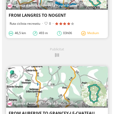
Agence d’Attractivité de la Haute-Marne
FROM LANGRES TO NOGENT
Ruta ciclista recreatiu
·
0
·
46,5 km
493 m
03h06
Medium
Publicitat
Agence d’Attractivité de la Haute-Marne
FROM AUBERIVE TO GRANCEY-LE-CHATEAU