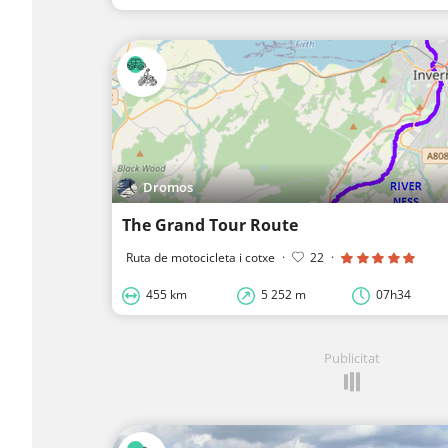
Dromos
The Grand Tour Route
Ruta de motocicleta i cotxe
·
22
·
455 km
5 252 m
07h34
Publicitat