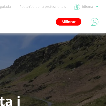
 guiada
RouteYou per a professionals
Idioma
Millorar
ta i