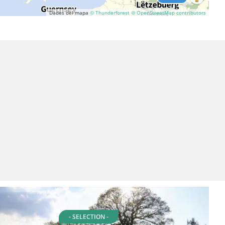
Dades del mapa
© Thunderforest
© OpenStreetMap contributors
- SELECTION -