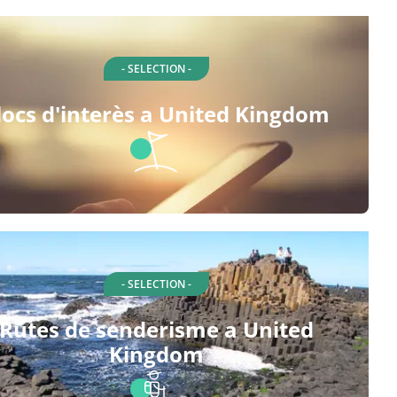
- SELECTION -
locs d'interès a United Kingdom
- SELECTION -
Rutes de senderisme a United
Kingdom