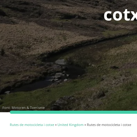
cot
Font:
Motoren & Toerisme
Rutes de motocicleta i cotxe
»
United Kingdom
» Rutes de motocicleta i cotxe