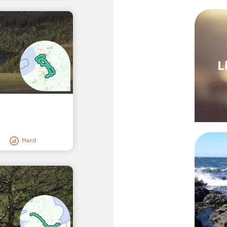
L
Hard