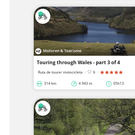
Motoren & Toerisme
Touring through Wales - part 3 of 4
Ruta de tourer motocicleta
·
6
·
314 km
4 943 m
05h13