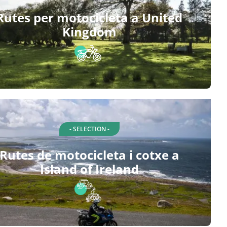
Rutes per motocicleta a United
Kingdom
- SELECTION -
Rutes de motocicleta i cotxe a
Island of Ireland