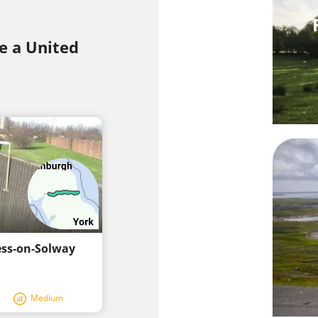
e a United
ess-on-Solway
Medium