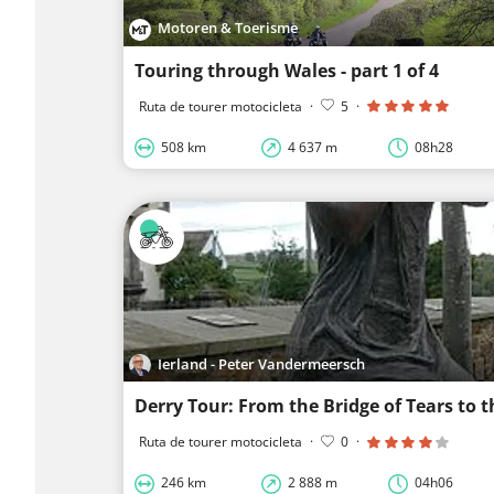
Motoren & Toerisme
Touring through Wales - part 1 of 4
Ruta de tourer motocicleta
·
5
·
508 km
4 637 m
08h28
Ierland - Peter Vandermeersch
Ruta de tourer motocicleta
·
0
·
246 km
2 888 m
04h06