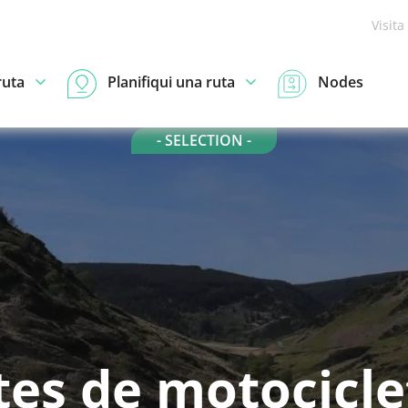
Visita
ruta
Planifiqui una ruta
Nodes
- SELECTION -
es de motocicle