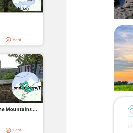
Hard
Derry Tour: From the Bridge of Tears to the Mountains of Gold
Tr
Hard