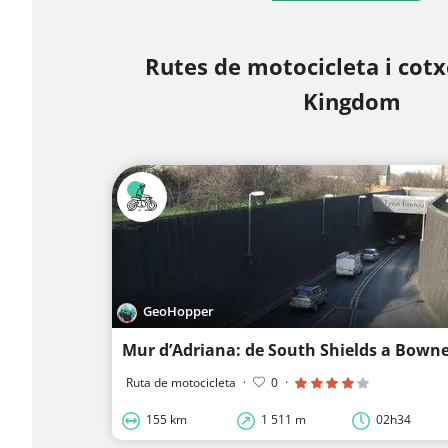
Rutes de motocicleta i cotx
Kingdom
GeoHopper
Mur d’Adriana: de South Shields a Bown
Ruta de motocicleta
·
0
·
155 km
1 511 m
02h34