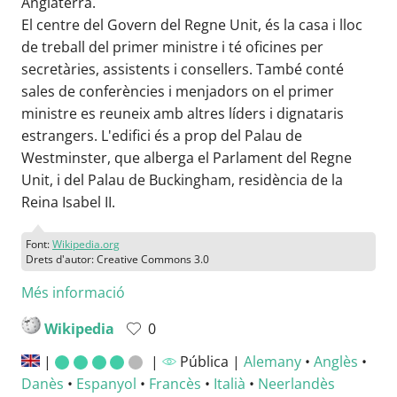
Anglaterra.
El centre del Govern del Regne Unit, és la casa i lloc
de treball del primer ministre i té oficines per
secretàries, assistents i consellers. També conté
sales de conferències i menjadors on el primer
ministre es reuneix amb altres líders i dignataris
estrangers. L'edifici és a prop del Palau de
Westminster, que alberga el Parlament del Regne
Unit, i del Palau de Buckingham, residència de la
Reina Isabel II.
Font:
Wikipedia.org
Drets d'autor: Creative Commons 3.0
Més informació
Wikipedia
0
|
|
Pública |
Alemany
•
Anglès
•
Danès
•
Espanyol
•
Francès
•
Italià
•
Neerlandès