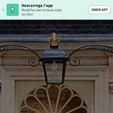
Descarrega l'app
OBRIR APP
RouteYou mai no havia estat
tan fàcil