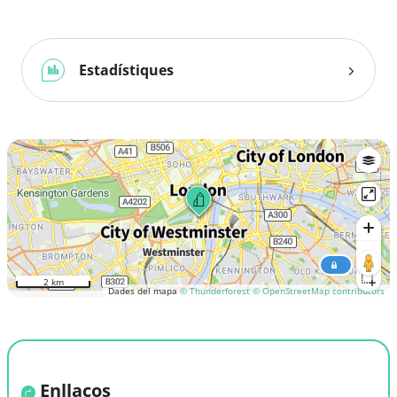
Estadístiques
2 km
Dades del mapa
© Thunderforest
© OpenStreetMap contributors
Enllaços