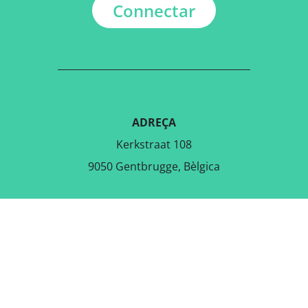
Connectar
ADREÇA
Kerkstraat 108
9050 Gentbrugge, Bèlgica
DESCARREGA L'APLICACIÓ
GRATUÏTA