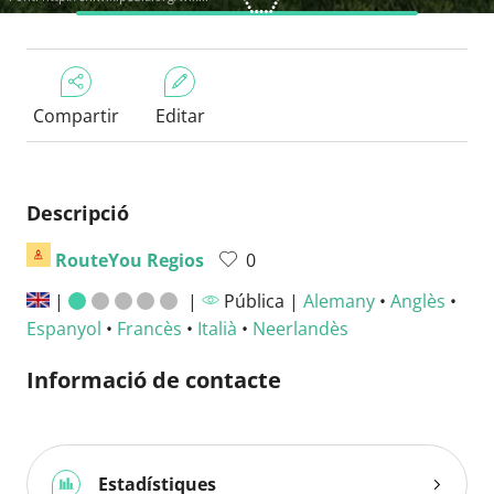
Compartir
Editar
Descripció
RouteYou Regios
0
|
|
Pública |
Alemany
•
Anglès
•
Espanyol
•
Francès
•
Italià
•
Neerlandès
Informació de contacte
Estadístiques