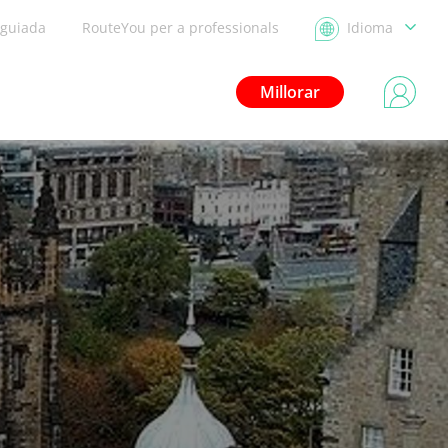
 guiada
RouteYou per a professionals
Idioma
Millorar