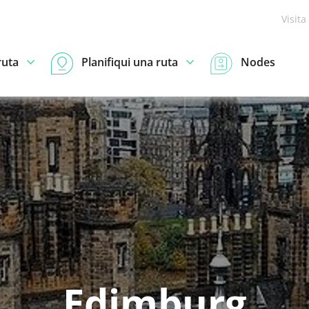
Visita
ruta
Planifiqui una ruta
Nodes
Edimburg