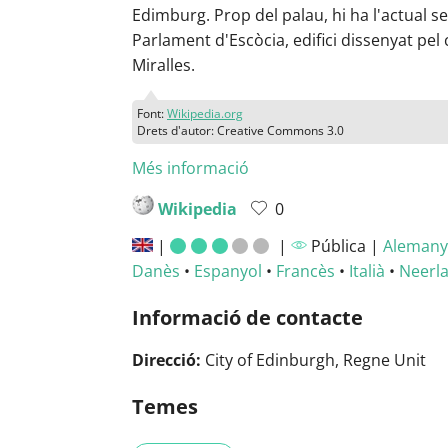
Edimburg. Prop del palau, hi ha l'actual s
Parlament d'Escòcia, edifici dissenyat pel 
Miralles.
Font:
Wikipedia.org
Drets d'autor: Creative Commons 3.0
Més informació
Wikipedia
0
|
|
Pública |
Alemany
Danès
•
Espanyol
•
Francès
•
Italià
•
Neerl
Informació de contacte
Direcció:
City of Edinburgh, Regne Unit
Temes