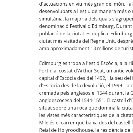
d'actuacions en viu més gran del món, i alt
desenvolupats a l'estiu de manera més o
simultània, la majoria dels quals s'agrupe
denominació Festival d'Edimburg. Durant el
població de la ciutat es duplica. Edimburg
ciutat més visitada del Regne Unit, despr
amb aproximadament 13 milions de turiste
Edimburg es troba a l'est d'Escòcia, a la r
Forth, al costat d'Arthur Seat, un antic vol
capital d'Escòcia des del 1492, i la seu de
d'Escòcia des de la devolució, el 1999. La c
cremada pels anglesos el 1544 durant la 
angloescocesa del 1544-1551. El castell d
situat sobre una roca que domina la ciutat
les vistes més característiques de la ciutat
Mile és el carrer que baixa des del castell 
Reial de Holyroodhouse, la residència de l