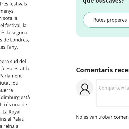
que buscaves?
res festivals
 menys
n sota la
Rutes properes
 festival, la
 és la segona
és de Londres,
s l'any.
ibera sud del
cà. Ha estat la
Comentaris rece
l Parlament
iutat fou
Guerra
'Edimburg està
, i és una de
. La Royal
No es van trobar coment
fins al Palau
a reina a