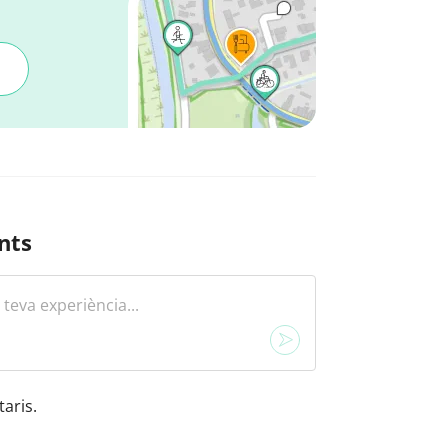
nts
aris.