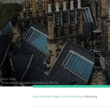
Font:
Flickr
Drets d'autor:
Creative Commons CC BY 2.0
Llocs d'interès
»
Regne Unit
»
Edinburg
» Edimburg