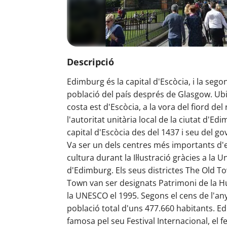
Descripció
Edimburg és la capital d'Escòcia, i la sego
població del país després de Glasgow. Ubi
costa est d'Escòcia, a la vora del fiord del 
l'autoritat unitària local de la ciutat d'Edi
capital d'Escòcia des del 1437 i seu del g
Va ser un dels centres més importants d'
cultura durant la Il·lustració gràcies a la U
d'Edimburg. Els seus districtes The Old T
Town van ser designats Patrimoni de la 
la UNESCO el 1995. Segons el cens de l'any
població total d'uns 477.660 habitants. E
famosa pel seu Festival Internacional, el fe