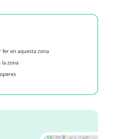
er fer en aquesta zona
a la zona
roperes