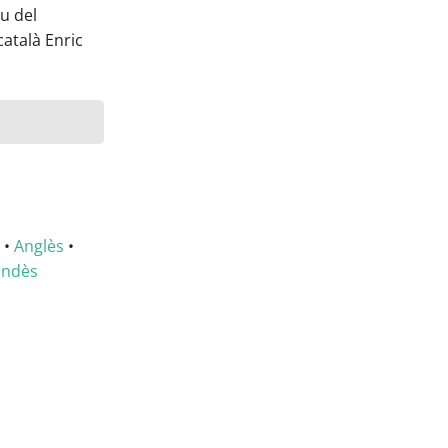
eu del
català Enric
•
Anglès
•
andès