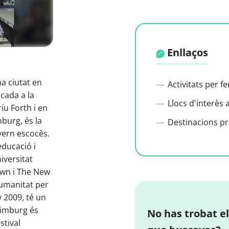
Enllaços
na ciutat en
Activitats per f
cada a la
Llocs d'interès 
riu Forth i en
mburg, és la
Destinacions p
overn escocès.
educació i
niversitat
own i The New
Humanitat per
 2009, té un
dimburg és
No has trobat el
stival