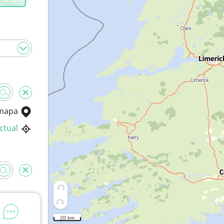
 mapa
ctual
20 km