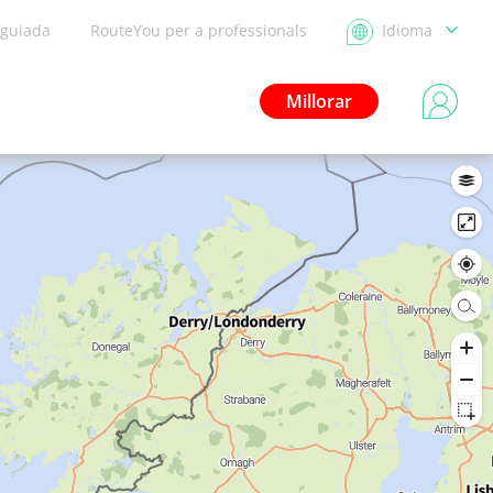
 guiada
RouteYou per a professionals
Idioma
Millorar