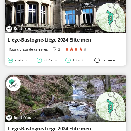
RouteYou
Liège-Bastogne-Liège 2024 Elite men
Ruta ciclista de carreres
·
3
·
259 km
3 847 m
10h20
Extreme
RouteYou
Liège-Bastogne-Liège 2024 Elite men