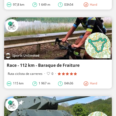
97,8 km
1 649 m
03h54
Hard
Sports Unlimited
Race - 112 km - Baraque de Fraiture
Ruta ciclista de carreres
·
0
·
115 km
1 967 m
04h36
Hard