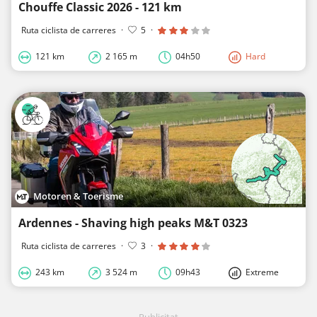
Chouffe Classic 2026 - 121 km
Ruta ciclista de carreres
·
5
·
121 km
2 165 m
04h50
Hard
Motoren & Toerisme
Ardennes - Shaving high peaks M&T 0323
Ruta ciclista de carreres
·
3
·
243 km
3 524 m
09h43
Extreme
Publicitat