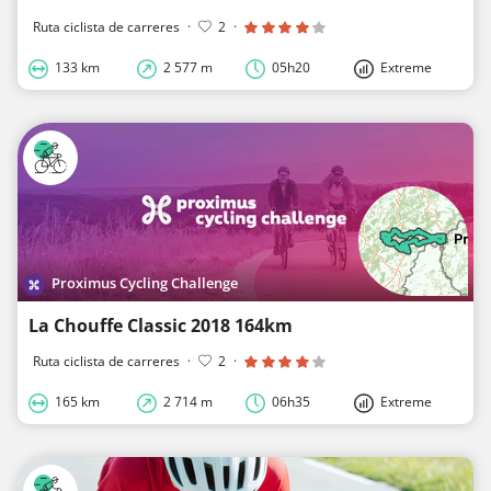
Ruta ciclista de carreres
·
2
·
133 km
2 577 m
05h20
Extreme
Proximus Cycling Challenge
La Chouffe Classic 2018 164km
Ruta ciclista de carreres
·
2
·
165 km
2 714 m
06h35
Extreme