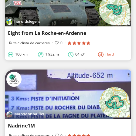
haroldslegers
Eight from La Roche-en-Ardenne
Ruta ciclista de carreres
·
0
·
100 km
1 932 m
04h01
Hard
MarcMonballieu
Nadrine1M
Ruta ciclista de carreres
·
0
·