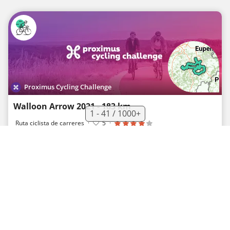
Proximus Cycling Challenge
Walloon Arrow 2021 - 183 km
1 - 41 / 1000+
Ruta ciclista de carreres
·
5
·
185 km
3 418 m
07h23
Extreme