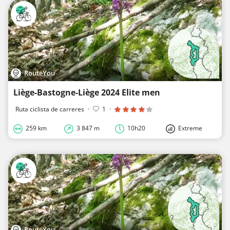
RouteYou
Liège-Bastogne-Liège 2024 Elite men
Ruta ciclista de carreres
·
1
·
259 km
3 847 m
10h20
Extreme
RouteYou