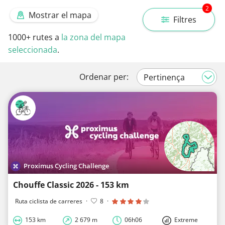
2
Mostrar el mapa
Filtres
1000+
rutes a
la zona del mapa
seleccionada
.
Ordenar per:
Proximus Cycling Challenge
Chouffe Classic 2026 - 153 km
Ruta ciclista de carreres
·
8
·
153 km
2 679 m
06h06
Extreme