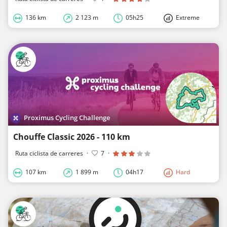
136 km
2 123 m
05h25
Extreme
Proximus Cycling Challenge
Chouffe Classic 2026 - 110 km
Ruta ciclista de carreres
·
7
·
107 km
1 899 m
04h17
Hard