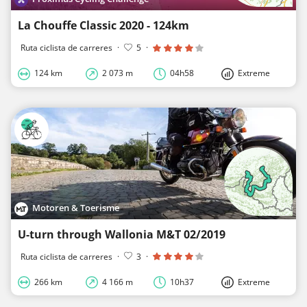
La Chouffe Classic 2020 - 124km
Ruta ciclista de carreres
·
5
·
124 km
2 073 m
04h58
Extreme
Motoren & Toerisme
U-turn through Wallonia M&T 02/2019
Ruta ciclista de carreres
·
3
·
266 km
4 166 m
10h37
Extreme