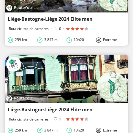
RouteYou
Liège-Bastogne-Liège 2024 Elite men
Ruta ciclista de carreres
·
0
·
259 km
3 847 m
10h20
Extreme
RouteYou
Liège-Bastogne-Liège 2024 Elite men
Ruta ciclista de carreres
·
1
·
259 km
3 847 m
10h20
Extreme