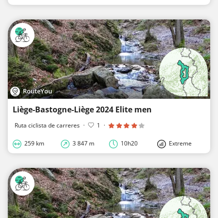
RouteYou
Liège-Bastogne-Liège 2024 Elite men
Ruta ciclista de carreres
·
1
·
259 km
3 847 m
10h20
Extreme