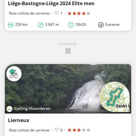
Liège-Bastogne-Liège 2024 Elite men
Ruta ciclista de carreres
·
1
·
259 km
3 847 m
10h20
Extreme
Publicitat
Cycling Vlaanderen
Lierneux
Ruta ciclista de carreres
·
0
·