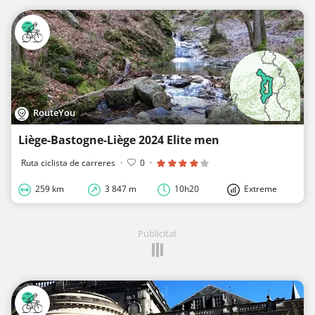
RouteYou
Liège-Bastogne-Liège 2024 Elite men
Ruta ciclista de carreres
·
0
·
259 km
3 847 m
10h20
Extreme
Publicitat