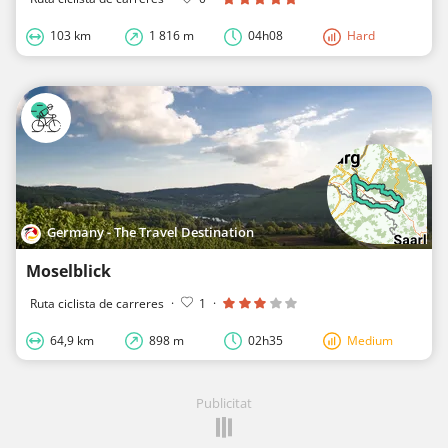
103 km
1 816 m
04h08
Hard
Germany - The Travel Destination
Moselblick
Ruta ciclista de carreres
·
1
·
64,9 km
898 m
02h35
Medium
Publicitat