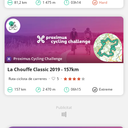
81,2 km
1 475 m
03h14
Hard
Proximus Cycling Challenge
La Chouffe Classic 2019 - 157km
Ruta ciclista de carreres
·
5
·
157 km
2 470 m
06h15
Extreme
Publicitat