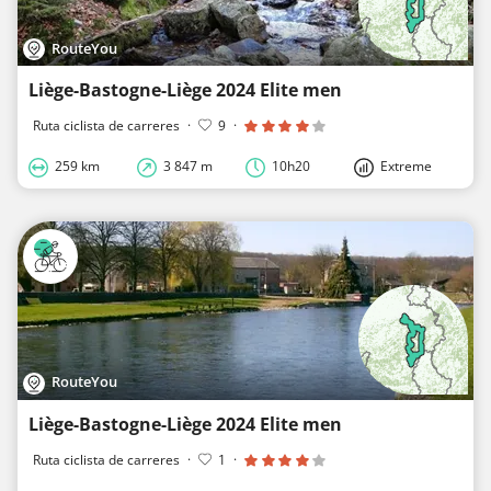
RouteYou
Liège-Bastogne-Liège 2024 Elite men
Ruta ciclista de carreres
·
9
·
259 km
3 847 m
10h20
Extreme
RouteYou
Liège-Bastogne-Liège 2024 Elite men
Ruta ciclista de carreres
·
1
·