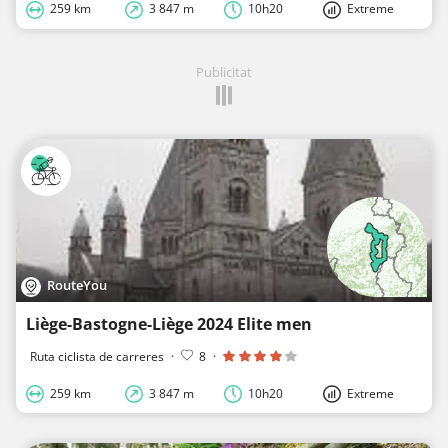
259 km
3 847 m
10h20
Extreme
Publicitat
RouteYou
Liège-Bastogne-Liège 2024 Elite men
Ruta ciclista de carreres
·
8
·
259 km
3 847 m
10h20
Extreme