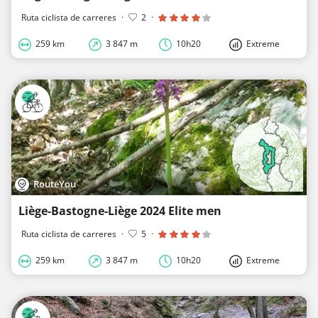
Ruta ciclista de carreres
·
2
·
259 km
3 847 m
10h20
Extreme
RouteYou
Liège-Bastogne-Liège 2024 Elite men
Ruta ciclista de carreres
·
5
·
259 km
3 847 m
10h20
Extreme