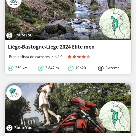
RouteYou
Liège-Bastogne-Liège 2024 Elite men
Ruta ciclista de carreres
·
0
·
259 km
3 847 m
10h20
Extreme
RouteYou