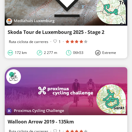
Mediahuis Luxemburg
Skoda Tour de Luxembourg 2025 - Stage 2
Ruta ciclista de carreres
·
1
·
172 km
2 277 m
06h53
Extreme
Proximus Cycling Challenge
Walloon Arrow 2019 - 135km
Ruta ciclista de carreres
·
1
·