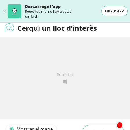
Descarrega l'app
OBRIR APP
RouteYou mai no havia estat
tan fàcil
Cerqui un lloc d'interès
Publicitat
1
Mostrar el mapa