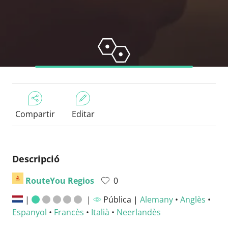
Compartir
Editar
Descripció
RouteYou Regios
0
|
|
Pública |
Alemany
•
Anglès
•
Espanyol
•
Francès
•
Italià
•
Neerlandès