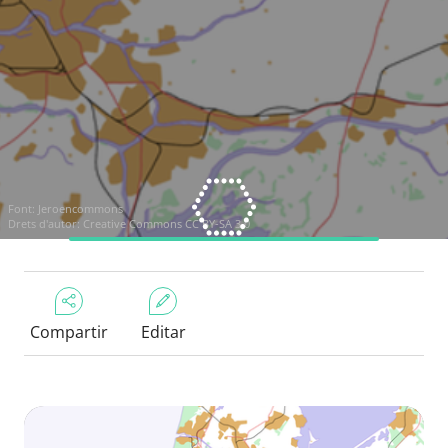
Font:
Jeroencommons
Drets d'autor:
Creative Commons CC BY-SA 3.0
Compartir
Editar