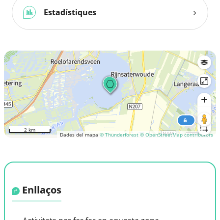
Estadístiques
2 km
Dades del mapa
© Thunderforest
© OpenStreetMap contributors
Enllaços