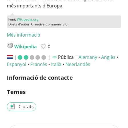
més importants d'Europa.
Font:
Wikipedia.org
Drets d'autor: Creative Commons 3.0
Més informació
Wikipedia
0
|
|
Pública |
Alemany
•
Anglès
•
Espanyol
•
Francès
•
Italià
•
Neerlandès
Informació de contacte
Temes
Ciutats