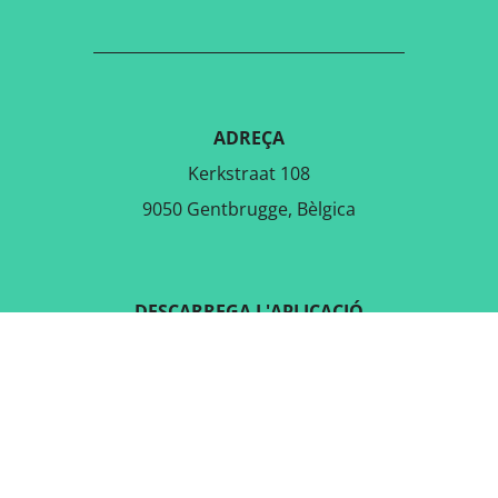
ADREÇA
Kerkstraat 108
9050 Gentbrugge, Bèlgica
DESCARREGA L'APLICACIÓ
GRATUÏTA