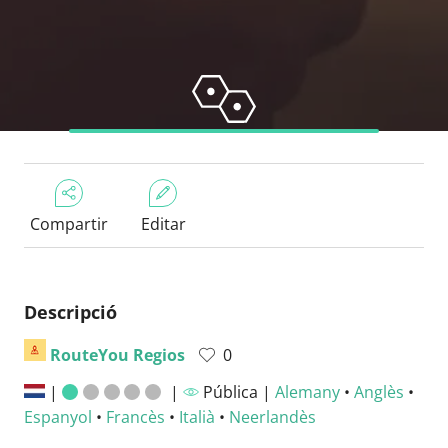
Compartir
Editar
Descripció
RouteYou Regios
0
|
|
Pública |
Alemany
•
Anglès
•
Espanyol
•
Francès
•
Italià
•
Neerlandès