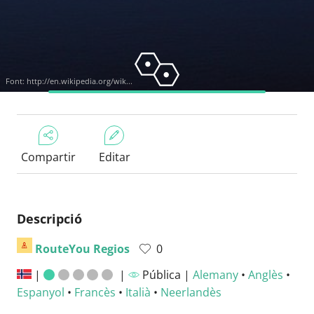
Font:
http://en.wikipedia.org/wik...
Compartir
Editar
Descripció
RouteYou Regios
0
|
|
Pública |
Alemany
•
Anglès
•
Espanyol
•
Francès
•
Italià
•
Neerlandès