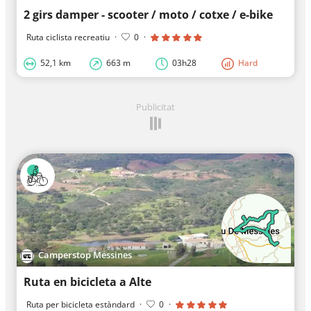
2 girs damper - scooter / moto / cotxe / e-bike
Ruta ciclista recreatiu
·
0
·
52,1 km
663 m
03h28
Hard
Publicitat
Camperstop Messines
Ruta en bicicleta a Alte
Ruta per bicicleta estàndard
·
0
·