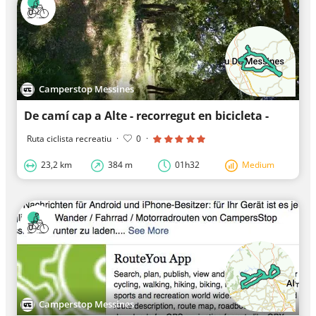
Camperstop Messines
De camí cap a Alte - recorregut en bicicleta -
Ruta ciclista recreatiu
·
0
·
23,2 km
384 m
01h32
Medium
Camperstop Messines