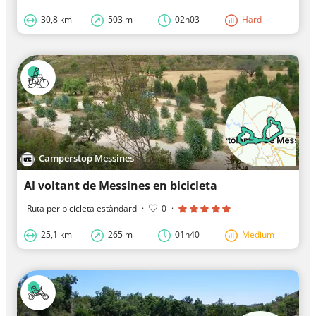
30,8 km
503 m
02h03
Hard
Camperstop Messines
Al voltant de Messines en bicicleta
Ruta per bicicleta estàndard
·
0
·
25,1 km
265 m
01h40
Medium