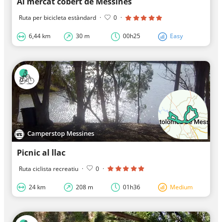
Al mercat cobert de Messines
Ruta per bicicleta estàndard
·
0
·
6,44 km
30 m
00h25
Easy
Camperstop Messines
Picnic al llac
Ruta ciclista recreatiu
·
0
·
24 km
208 m
01h36
Medium