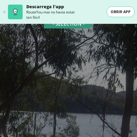
Descarrega l'app
OBRIR APP
RouteYou mai no havia estat
tan fàcil
- SELECTION -