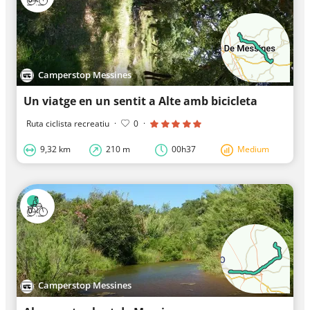
Camperstop Messines
Un viatge en un sentit a Alte amb bicicleta
Ruta ciclista recreatiu
·
0
·
9,32 km
210 m
00h37
Medium
Camperstop Messines