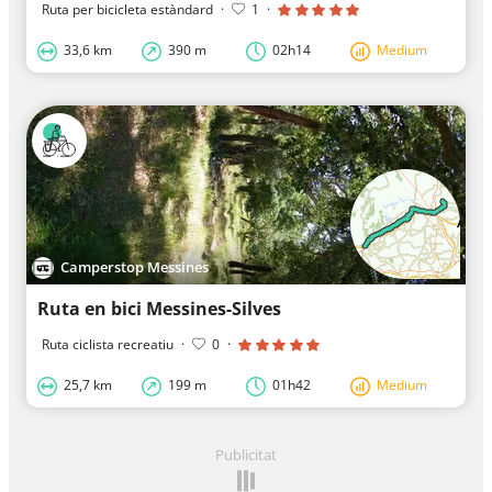
Ruta per bicicleta estàndard
·
1
·
33,6 km
390 m
02h14
Medium
Camperstop Messines
Ruta en bici Messines-Silves
Ruta ciclista recreatiu
·
0
·
25,7 km
199 m
01h42
Medium
Publicitat