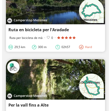
Camperstop Messines
Ruta en bicicleta per l'Aradade
Ruta per bicicleta de mà
·
0
·
29,5 km
300 m
02h57
Hard
Camperstop Messines
Per la vall fins a Alte