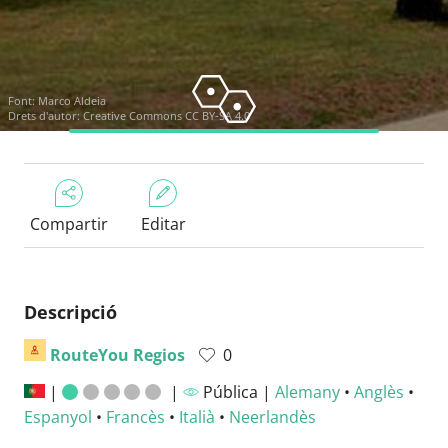
Font:
Marco Aldeia
Drets d'autor:
Creative Commons CC BY-SA 4.0
Compartir
Editar
Descripció
RouteYou Regios
0
|
|
Pública |
Alemany
•
Anglès
•
Espanyol
•
Francès
•
Italià
•
Neerlandès