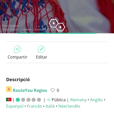
Font:
Rosino
Drets d'autor:
Creative Commons CC BY-SA 2.0
Compartir
Editar
Descripció
RouteYou Regios
0
|
|
Pública |
Alemany
•
Anglès
•
Espanyol
•
Francès
•
Italià
•
Neerlandès