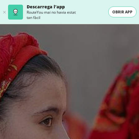
Descarrega l'app
OBRIR APP
RouteYou mai no havia estat
tan fàcil