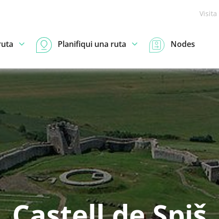
Visita
ruta
Planifiqui una ruta
Nodes
Castell de Spiš