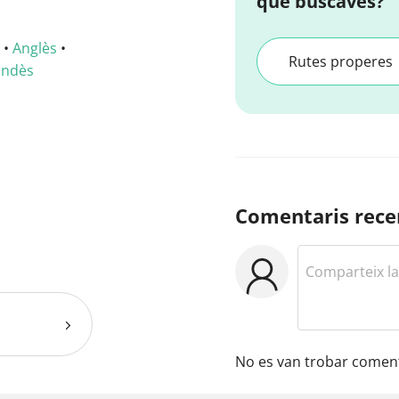
que buscaves?
•
Anglès
•
Rutes properes
andès
Comentaris rece
No es van trobar coment