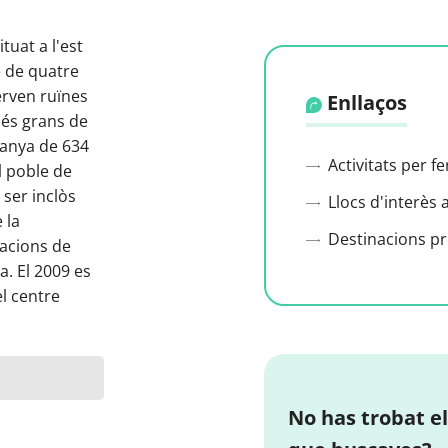
ituat a l'est
e de quatre
erven ruïnes
Enllaços
 més grans de
tanya de 634
Activitats per f
l poble de
 ser inclòs
Llocs d'interès 
 la
Destinacions p
zacions de
a. El 2009 es
el centre
No has trobat el