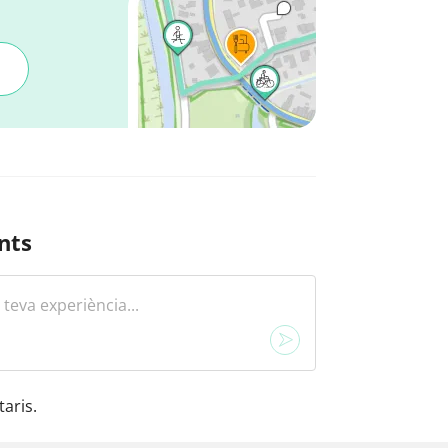
nts
aris.