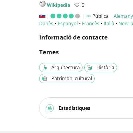
Wikipedia
0
|
|
Pública |
Alemany
Danès
•
Espanyol
•
Francès
•
Italià
•
Neerl
Informació de contacte
Temes
Arquitectura
Història
Patrimoni cultural
Estadístiques