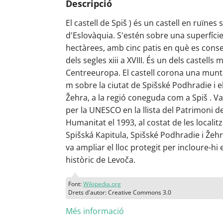
Descripció
El castell de Spiš ) és un castell en ruïnes s
d'Eslovàquia. S'estén sobre una superfíci
hectàrees, amb cinc patis en què es cons
dels segles xiii a XVIII. És un dels castells
Centreeuropa. El castell corona una mun
m sobre la ciutat de Spišské Podhradie i e
Žehra, a la regió coneguda com a Spiš . Va
per la UNESCO en la llista del Patrimoni de
Humanitat el 1993, al costat de les localit
Spišská Kapitula, Spišské Podhradie i Žehr
va ampliar el lloc protegit per incloure-hi 
històric de Levoča.
Font:
Wikipedia.org
Drets d'autor: Creative Commons 3.0
Més informació