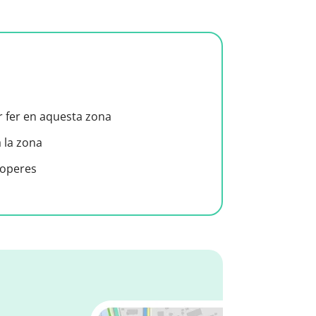
er fer en aquesta zona
a la zona
roperes