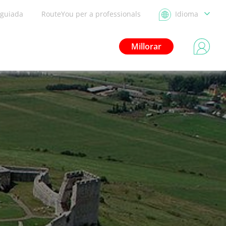
 guiada
RouteYou per a professionals
Idioma
Millorar