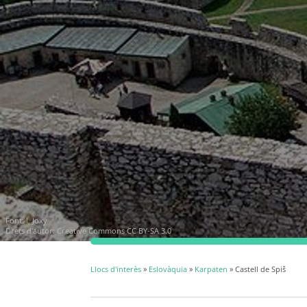
Font:
I, Joxy
Drets d'autor:
Creative Commons CC BY-SA 3.0
Llocs d'interès
»
Eslovàquia
»
Karpaten
» Castell de Spiš