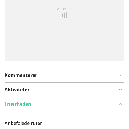
Har du lagt mærke til noget på denne rute?
Tilføj et
Annonce
problem
Kommentarer
Aktiviteter
I nærheden
Anbefalede ruter