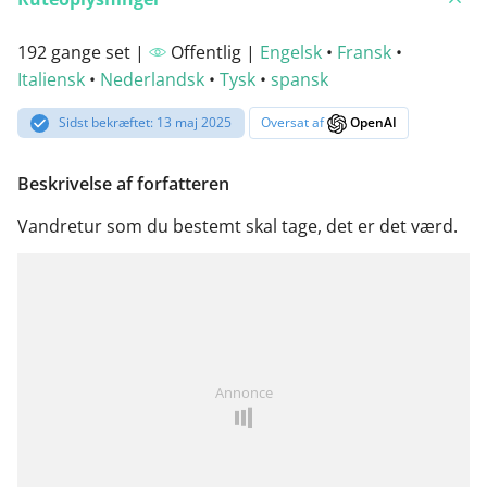
192 gange set |
Offentlig |
Engelsk
•
Fransk
•
Italiensk
•
Nederlandsk
•
Tysk
•
spansk
Sidst bekræftet: 13 maj 2025
Oversat af
OpenAI
Beskrivelse af forfatteren
Vandretur som du bestemt skal tage, det er det værd.
Annonce