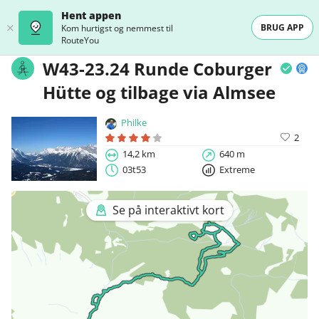
Hent appen
BRUG APP
Kom hurtigst og nemmest til
RouteYou
W43-23.24 Runde Coburger
Hütte og tilbage via Almsee
Philke
2
14,2 km
640 m
03t53
Extreme
Se på interaktivt kort