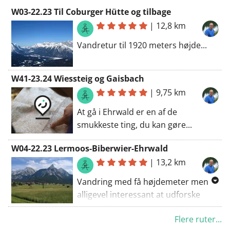
W03-22.23 Til Coburger Hütte og tilbage
|
12,8 km
Vandretur til 1920 meters højde...
W41-23.24 Wiessteig og Gaisbach
|
9,75 km
At gå i Ehrwald er en af de
smukkeste ting, du kan gøre...
W04-22.23 Lermoos-Biberwier-Ehrwald
|
13,2 km
Vandring med få højdemeter men
alligevel interessant at udforske
området.
Flere ruter...