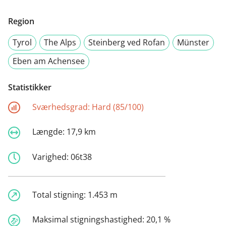
Region
Tyrol
The Alps
Steinberg ved Rofan
Münster
Eben am Achensee
Statistikker
Sværhedsgrad:
Hard (85/100)
Længde:
17,9 km
Varighed:
06t38
Total stigning:
1.453 m
Maksimal stigningshastighed:
20,1 %