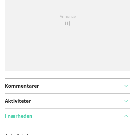
Har du lagt mærke til noget på denne rute?
Tilføj et
Annonce
problem
Kommentarer
Aktiviteter
I nærheden