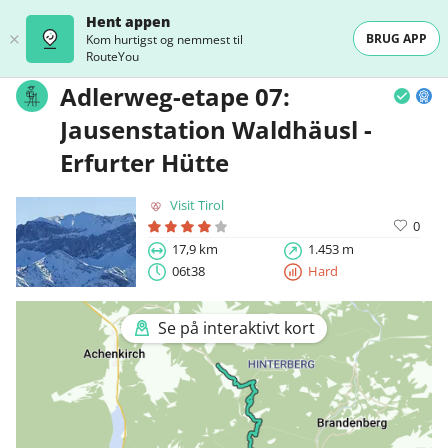
Hent appen
BRUG APP
Kom hurtigst og nemmest til
RouteYou
Adlerweg-etape 07:
Jausenstation Waldhäusl -
Erfurter Hütte
Visit Tirol
0
17,9 km
1.453 m
06t38
Hard
Se på interaktivt kort