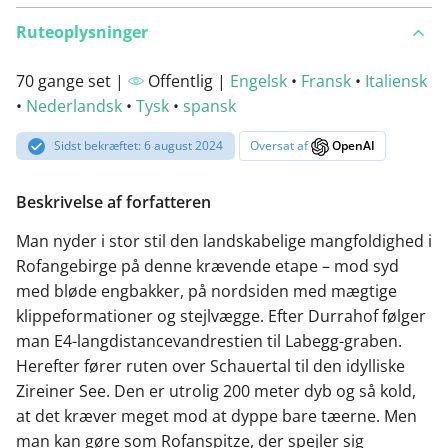
Ruteoplysninger
70 gange set |
Offentlig |
Engelsk
•
Fransk
•
Italiensk
•
Nederlandsk
•
Tysk
•
spansk
Sidst bekræftet: 6 august 2024
Oversat af
OpenAI
Beskrivelse af forfatteren
Man nyder i stor stil den landskabelige mangfoldighed i
Rofangebirge på denne krævende etape – mod syd
med bløde engbakker, på nordsiden med mægtige
klippeformationer og stejlvægge. Efter Durrahof følger
man E4-langdistancevandrestien til Labegg-graben.
Herefter fører ruten over Schauertal til den idylliske
Zireiner See. Den er utrolig 200 meter dyb og så kold,
at det kræver meget mod at dyppe bare tæerne. Men
man kan gøre som Rofanspitze, der spejler sig