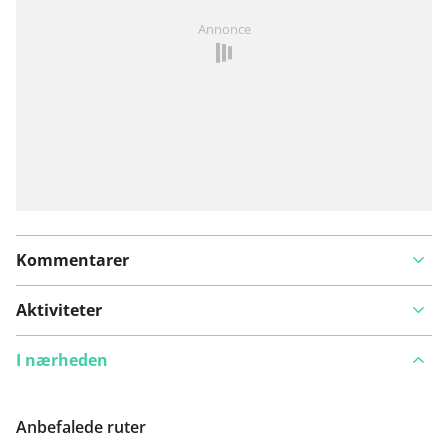
Har du lagt mærke til noget på denne rute?
Tilføj et
Annonce
problem
Kommentarer
Aktiviteter
I nærheden
Anbefalede ruter