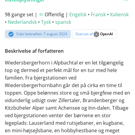
98 gange set |
Offentlig |
Engelsk
•
Fransk
•
Italiensk
•
Nederlandsk
•
Tysk
•
spansk
Sidst bekræftet: 7 august 2024
Oversat af
OpenAI
Beskrivelse af forfatteren
Wiedersbergerhorn i Alpbachtal er en let tilgængelig
top og dermed et perfekt mål for en tur med hele
familien. Fra bjergstationen ved
Wiedersbergerhornbahn går det på cirka en time til
toppen. Oppe belønnes store og små bjergfexe med en
vidunderlig udsigt over Zillertaler, Brandenberger og
Kitzbüheler Alper samt Achensee og Inn-dalen. Tilbage
ved bjergstationen venter der børnene en stor
legeplads: Lauserland med rutsjebaner, en kugbane,
en mini-højsejlsbane, en hobbyhestbane og meget