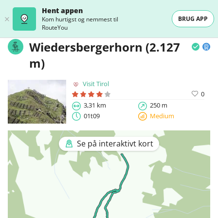
Hent appen
BRUG APP
Kom hurtigst og nemmest til
RouteYou
Wiedersbergerhorn (2.127
m)
Visit Tirol
0
3,31 km
250 m
01t09
Medium
Se på interaktivt kort