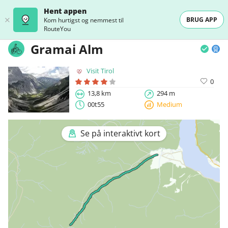
Hent appen
BRUG APP
Kom hurtigst og nemmest til
RouteYou
Gramai Alm
Visit Tirol
0
13,8 km
294 m
00t55
Medium
Se på interaktivt kort