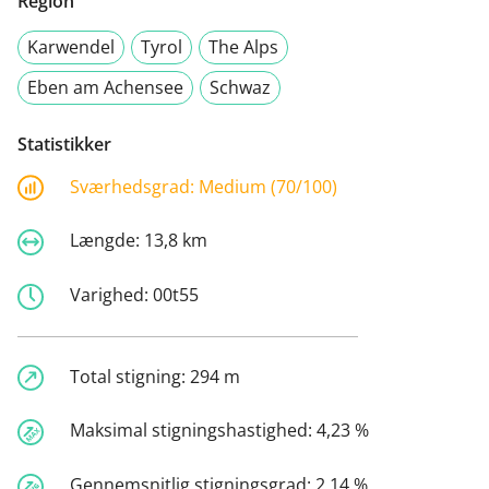
Region
Karwendel
Tyrol
The Alps
Eben am Achensee
Schwaz
Statistikker
Sværhedsgrad:
Medium (70/100)
Længde:
13,8 km
Varighed:
00t55
Total stigning:
294 m
Maksimal stigningshastighed:
4,23 %
Gennemsnitlig stigningsgrad:
2,14 %