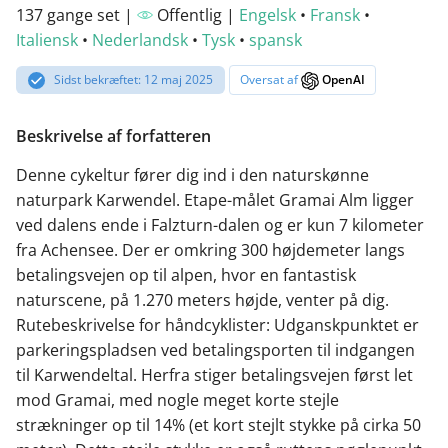
137 gange set |
Offentlig |
Engelsk
•
Fransk
•
Italiensk
•
Nederlandsk
•
Tysk
•
spansk
Sidst bekræftet: 12 maj 2025
Oversat af
OpenAI
Beskrivelse af forfatteren
Denne cykeltur fører dig ind i den naturskønne
naturpark Karwendel. Etape-målet Gramai Alm ligger
ved dalens ende i Falzturn-dalen og er kun 7 kilometer
fra Achensee. Der er omkring 300 højdemeter langs
betalingsvejen op til alpen, hvor en fantastisk
naturscene, på 1.270 meters højde, venter på dig.
Rutebeskrivelse for håndcyklister: Udganskpunktet er
parkeringspladsen ved betalingsporten til indgangen
til Karwendeltal. Herfra stiger betalingsvejen først let
mod Gramai, med nogle meget korte stejle
strækninger op til 14% (et kort stejlt stykke på cirka 50