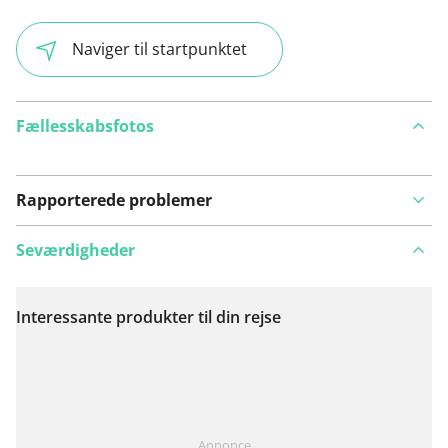
Naviger til startpunktet
Fællesskabsfotos
Rapporterede problemer
Seværdigheder
Interessante produkter til din rejse
Se på kort
Har du lagt mærke til noget på denne rute?
Tilføj et
Annonce