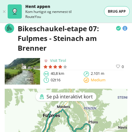
Hent appen
BRUG APP
Kom hurtigst og nemmest til
RouteYou
Bikeschaukel-etape 07:
Fulpmes - Steinach am
Brenner
Visit Tirol
0
40,8 km
2.101 m
02t16
Medium
Se på interaktivt kort