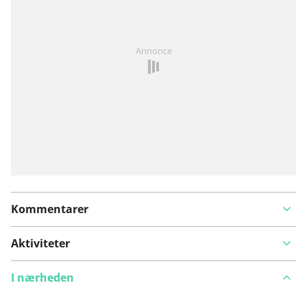
Har du lagt mærke til noget på denne rute?
Tilføj et
Annonce
problem
Kommentarer
Aktiviteter
I nærheden