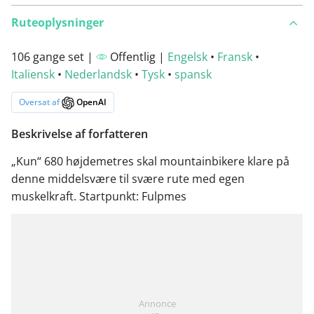
Ruteoplysninger
106 gange set |
Offentlig |
Engelsk
•
Fransk
•
Italiensk
•
Nederlandsk
•
Tysk
•
spansk
Oversat af
OpenAI
Beskrivelse af forfatteren
„Kun“ 680 højdemetres skal mountainbikere klare på
denne middelsvære til svære rute med egen
muskelkraft. Startpunkt: Fulpmes
Annonce