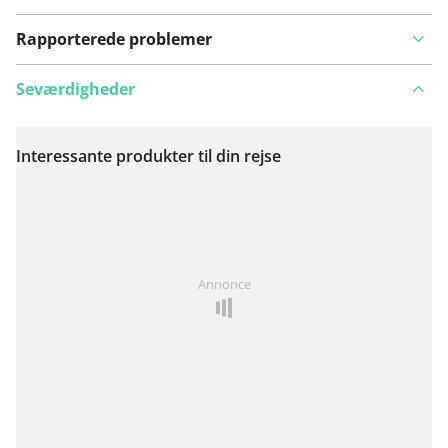
Rapporterede problemer
Seværdigheder
Interessante produkter til din rejse
Se på kort
Har du lagt mærke til noget på denne rute?
Tilføj et
Annonce
problem