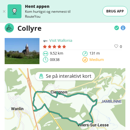
Hent appen
BRUG APP
Kom hurtigst og nemmest til
RouteYou
Collyre
Visit Wallonia
0
9,52 km
131 m
00t38
Medium
Se på interaktivt kort