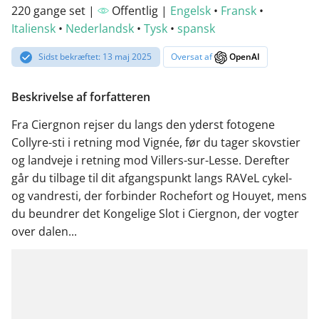
220 gange set |
Offentlig |
Engelsk
•
Fransk
•
Italiensk
•
Nederlandsk
•
Tysk
•
spansk
Sidst bekræftet: 13 maj 2025
Oversat af
OpenAI
Beskrivelse af forfatteren
Fra Ciergnon rejser du langs den yderst fotogene
Collyre-sti i retning mod Vignée, før du tager skovstier
og landveje i retning mod Villers-sur-Lesse. Derefter
går du tilbage til dit afgangspunkt langs RAVeL cykel-
og vandresti, der forbinder Rochefort og Houyet, mens
du beundrer det Kongelige Slot i Ciergnon, der vogter
over dalen...