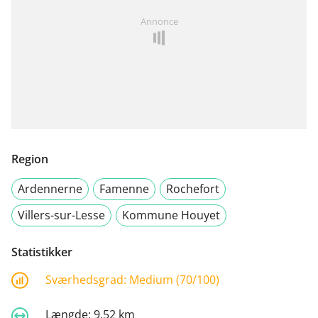
Annonce
Region
Ardennerne
Famenne
Rochefort
Villers-sur-Lesse
Kommune Houyet
Statistikker
Sværhedsgrad:
Medium (70/100)
Længde:
9,52 km