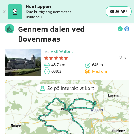
Hent appen
BRUG APP
Kom hurtigst og nemmest til
RouteYou
Gennem dalen ved
Bovenmaas
Visit Wallonia
3
45,7 km
646 m
03t02
Medium
Se på interaktivt kort