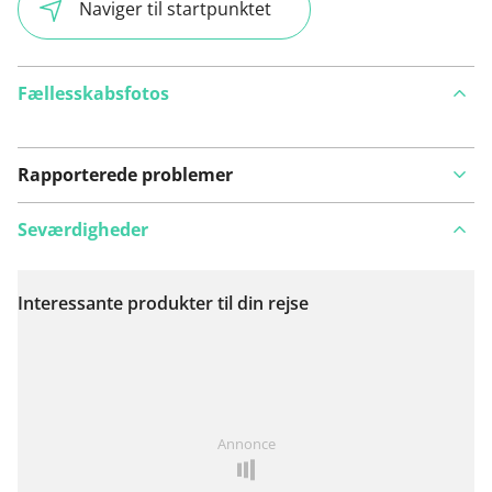
Naviger til startpunktet
Fællesskabsfotos
Rapporterede problemer
Seværdigheder
Interessante produkter til din rejse
Se på kort
Har du lagt mærke til noget på denne rute?
Tilføj et
Annonce
problem