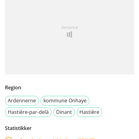
Annonce
Region
Ardennerne
kommune Onhaye
Hastière-par-delà
Dinant
Hastière
Statistikker