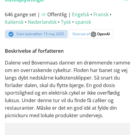
646 gange set |
Offentlig |
Engelsk
•
Fransk
•
Italiensk
•
Nederlandsk
•
Tysk
•
spansk
Sidst bekræftet: 13 maj 2025
Oversat af
OpenAI
Beskrivelse af forfatteren
Dalene ved Bovenmaas danner en drømmende ramme
om en overraskende cykeltur. Floden har banet sig vej
langs dybt nedskårne kalkstensklipper. Så snart du
forlader dalen, skal du flytte bjerge. En god dosis
sportslighed og en elektrisk cykel er ikke overflødig
luksus. Under denne tur vil du finde få caféer og
restauranter. Måske er det en god idé at fylde din
picnickurv med lokale produkter undervejs.