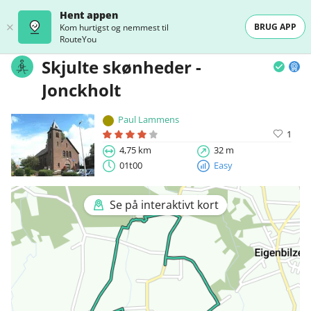
Hent appen
BRUG APP
Kom hurtigst og nemmest til
RouteYou
Skjulte skønheder -
Jonckholt
Paul Lammens
1
4,75 km
32 m
01t00
Easy
Se på interaktivt kort