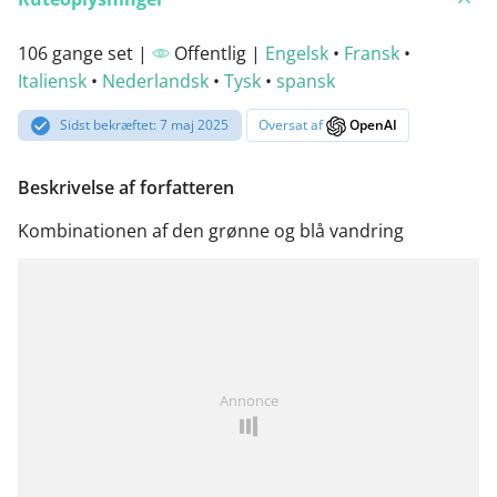
106 gange set |
Offentlig |
Engelsk
•
Fransk
•
Italiensk
•
Nederlandsk
•
Tysk
•
spansk
Sidst bekræftet: 7 maj 2025
Oversat af
OpenAI
Beskrivelse af forfatteren
Kombinationen af den grønne og blå vandring
Annonce