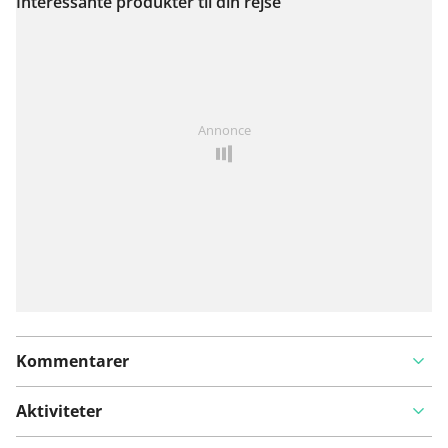
Interessante produkter til din rejse
Se på kort
Har du lagt mærke til noget på denne rute?
Tilføj et
Annonce
problem
Kommentarer
Aktiviteter