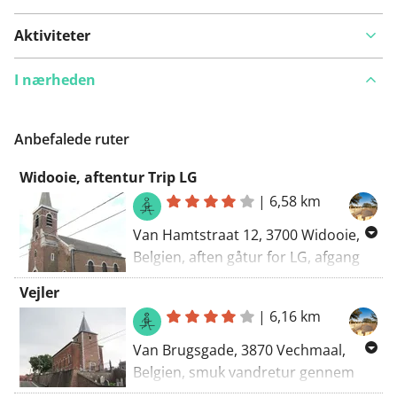
Aktiviteter
I nærheden
Anbefalede ruter
Widooie, aftentur Trip LG
|
6,58 km
Van Hamtstraat 12, 3700 Widooie,
Belgien, aften gåtur for LG, afgang
ved velohofke. Vi går primært over
Vejler
parcelveje og bilfri veje delvist rundt
|
6,16 km
om Widooie og det sidste stykke
gennem Widooie.
Van Brugsgade, 3870 Vechmaal,
Til Hamtstraat 9, 3700 Widooie,
Belgien, smuk vandretur gennem
Belgien
Heurne og langs stille veje til