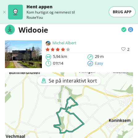
Hent appen
BRUG APP
Kom hurtigst og nemmest til
RouteYou
Widooie
Michel Albert
2
5,94 km
29 m
01t14
Easy
Se på interaktivt kort