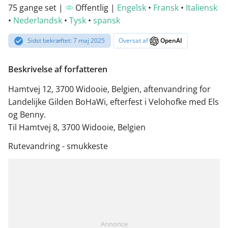
75 gange set |
Offentlig |
Engelsk
•
Fransk
•
Italiensk
•
Nederlandsk
•
Tysk
•
spansk
Sidst bekræftet: 7 maj 2025
Oversat af
OpenAI
Beskrivelse af forfatteren
Hamtvej 12, 3700 Widooie, Belgien, aftenvandring for
Landelijke Gilden BoHaWi, efterfest i Velohofke med Els
og Benny.
Til Hamtvej 8, 3700 Widooie, Belgien
Rutevandring - smukkeste
Annonce