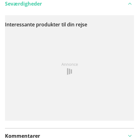
Seværdigheder
Interessante produkter til din rejse
Se på kort
Har du lagt mærke til noget på denne rute?
Tilføj et
Annonce
problem
Kommentarer