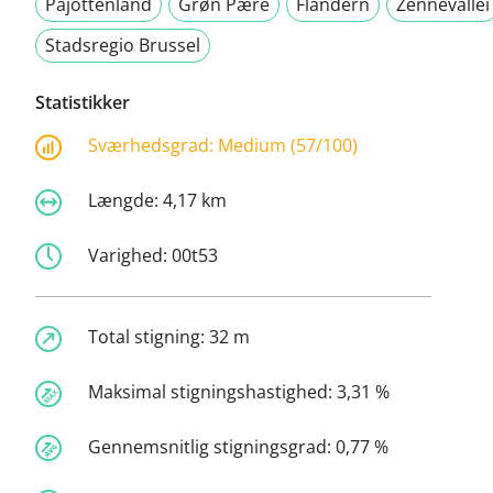
Pajottenland
Grøn Pære
Flandern
Zennevallei
Stadsregio Brussel
Statistikker
Sværhedsgrad:
Medium (57/100)
Længde:
4,17 km
Varighed:
00t53
Total stigning:
32 m
Maksimal stigningshastighed:
3,31 %
Gennemsnitlig stigningsgrad:
0,77 %