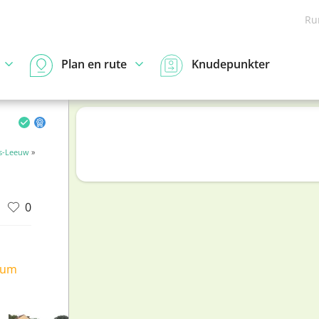
Ru
Plan en rute
Knudepunkter
s-Leeuw
»
0
ium