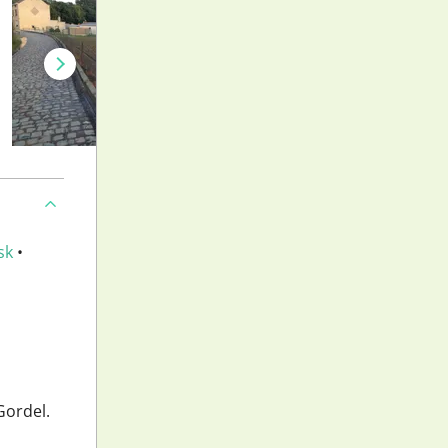
sk
•
Gordel.