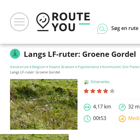
Søg en rute
Langs LF-ruter: Groene Gordel
Vandrerute
»
Belgium
»
Vlaams Brabant
»
Pajottenland
»
Kommunen Sint-Pieter
Langs LF-ruter: Groene Gordel
Itineraries
4,17 km
32 m
00t53
Med