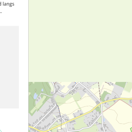
d langs
.