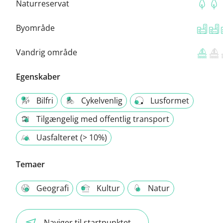
Naturreservat
Byområde
Vandrig område
Egenskaber
Bilfri
Cykelvenlig
Lusformet
Tilgængelig med offentlig transport
Uasfalteret (> 10%)
Temaer
Geografi
Kultur
Natur
Naviger til startpunktet