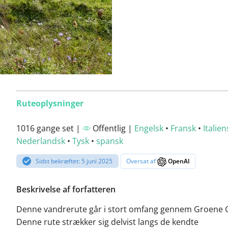
Ruteoplysninger
1016 gange set |
Offentlig |
Engelsk
•
Fransk
•
Italien
Nederlandsk
•
Tysk
•
spansk
Sidst bekræftet: 5 juni 2025
Oversat af
OpenAI
Beskrivelse af forfatteren
Denne vandrerute går i stort omfang gennem Groene 
Denne rute strækker sig delvist langs de kendte