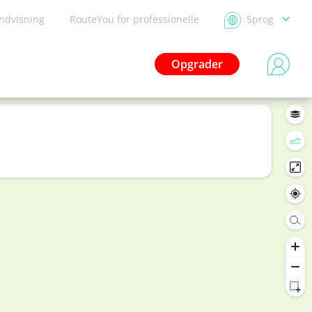
ndvisning
RouteYou for professionelle
Sprog
Opgrader