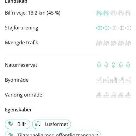
Landskab
Bilfri veje:
13,2 km (45 %)
Støjforurening
Mængde trafik
Naturreservat
Byområde
Vandrig område
Egenskaber
Bilfri
Lusformet
Tilgængelig med offentlig transport