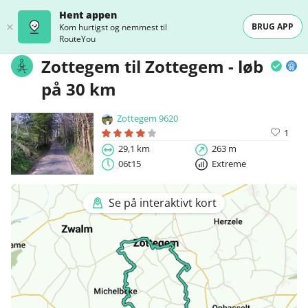
Hent appen
BRUG APP
Kom hurtigst og nemmest til
RouteYou
Zottegem til Zottegem - løb
på 30 km
Zottegem 9620
1
29,1 km
263 m
06t15
Extreme
Se på interaktivt kort