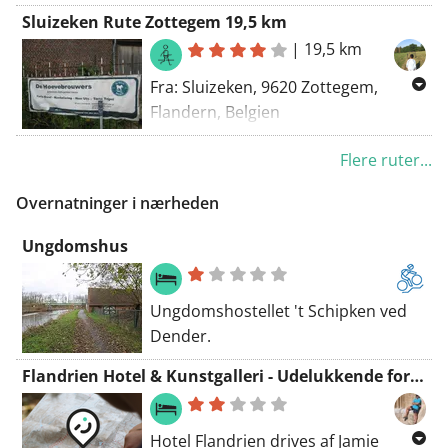
Til: Strijpenplein, 9620 Strijpen,
Sluizeken Rute Zottegem 19,5 km
Belgien
|
19,5 km
Rute: Gå - smukkest
Fra: Sluizeken, 9620 Zottegem,
Flandern, Belgien
Til: Sluizeken, 9620 Zottegem,
Flere ruter...
Flandern, Belgien
Rute: Gå - smukkeste, Manuel
Overnatninger i nærheden
Ungdomshus
Ungdomshostellet 't Schipken ved
Dender.
Flandrien Hotel & Kunstgalleri - Udelukkende for cyklister
Hotel Flandrien drives af Jamie