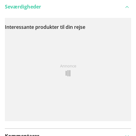
Seværdigheder
Interessante produkter til din rejse
Se på kort
Har du lagt mærke til noget på denne rute?
Tilføj et
Annonce
problem