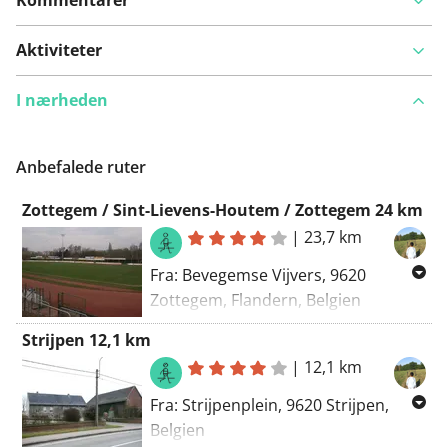
Kommentarer
Aktiviteter
I nærheden
Anbefalede ruter
Zottegem / Sint-Lievens-Houtem / Zottegem 24 km
|
23,7 km
Fra: Bevegemse Vijvers, 9620
Zottegem, Flandern, Belgien
Til: Bevegemse Vijvers, 9620
Strijpen 12,1 km
Zottegem, Flandern, Belgien
|
12,1 km
Routing: Vandring - smukkeste,
Fra: Strijpenplein, 9620 Strijpen,
Manuel
Belgien