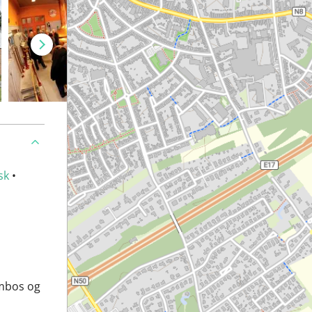
sk
•
embos og