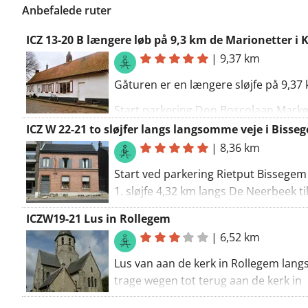
Anbefalede ruter
ICZ 13-20 B længere løb på 9,3 km de Marionetter i K
|
9,37 km
Gåturen er en længere sløjfe på 9,37
Start parkering Don Boscolaan Mark
(Bygrønt de Marionetten) langs lan
ICZ W 22-21 to sløjfer langs langsomme veje i Bisse
veje går vi forbi De Libel gennem Ke
|
8,36 km
Skoven og tilbage
Start ved parkering Rietput Bissegem
1. sløjfe 4,32 km langs De Neerbeek ti
tilbage langs Leie ad langsomme veje
ICZW19-21 Lus in Rollegem
2. sløjfe 4 km til Stadsgroen Gellinck 
|
6,52 km
tilbage.
Lus van aan de kerk in Rollegem lang
trage wegen tot terug aan de kerk in
Rollegem.