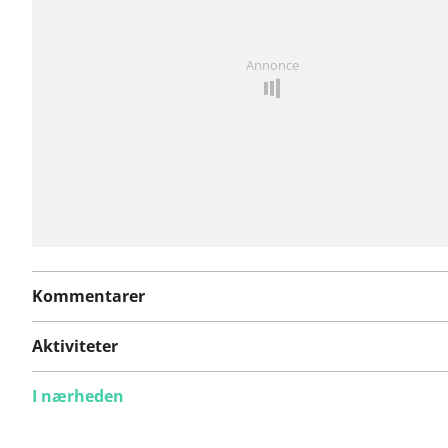
Har du lagt mærke til noget på denne rute?
Tilføj et p
Annonce
Kommentarer
Aktiviteter
I nærheden