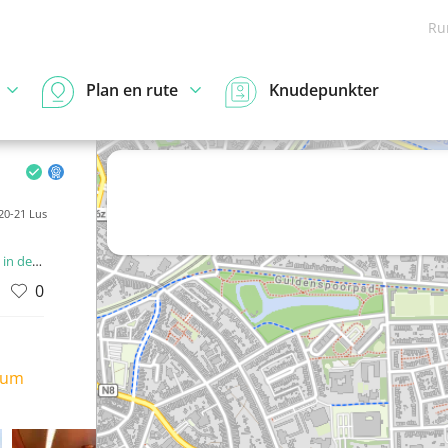
Ru
Plan en rute
Knudepunkter
20-21 Lus
iestreek
0
ium