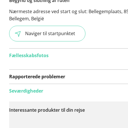
Begynd og slutning af ruten
Nærmeste adresse ved start og slut:
Bellegemplaats, 8
Bellegem, België
Naviger til startpunktet
Fællesskabsfotos
Rapporterede problemer
Seværdigheder
Der er endnu ikke
rapporteret nogen
Interessante produkter til din rejse
problemer på denne
rute.