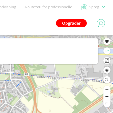
ndvisning
RouteYou for professionelle
Sprog
Opgrader