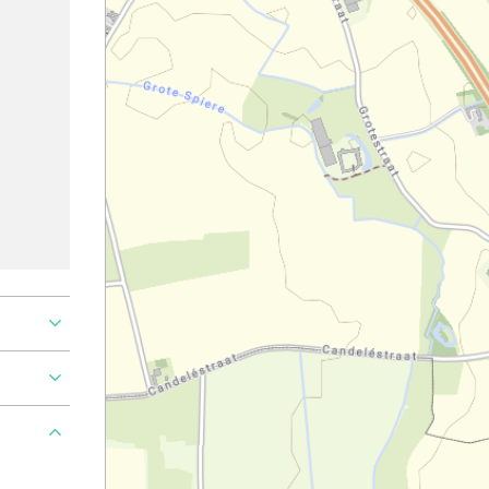
roblem