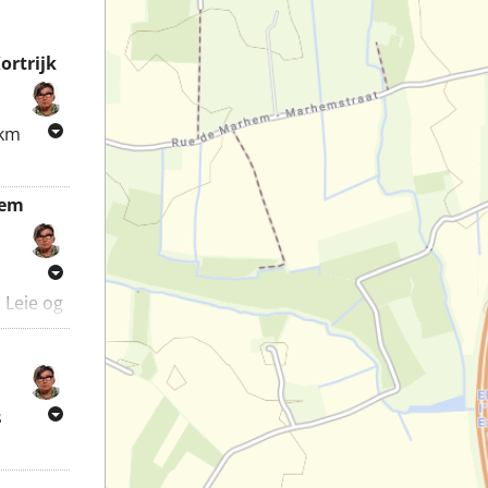
ortrijk
 km
e
gsomme
gem
nnedy
l Leie og
.
og
s