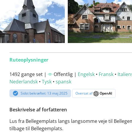
Ruteoplysninger
1492 gange set |
Offentlig |
Engelsk
•
Fransk
•
Italien
Nederlandsk
•
Tysk
•
spansk
Sidst bekræftet: 13 maj 2025
Oversat af
OpenAI
Beskrivelse af forfatteren
Lus fra Bellegemplats langs langsomme veje til Belleg
tilbage til Bellegemplats.