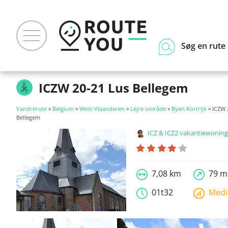
Søg en rute
ICZW 20-21 Lus Bellegem
Vandrerute
»
Belgium
»
West-Vlaanderen
»
Lejre område
»
Byen Kortrijk
» ICZW 
Bellegem
ICZ & ICZ2 vakantiewoning in de Le
7,08 km
79 m
01t32
Med