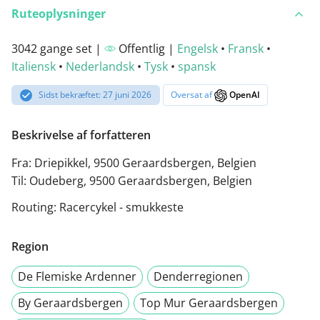
Ruteoplysninger
3042 gange set |
Offentlig |
Engelsk
•
Fransk
•
Italiensk
•
Nederlandsk
•
Tysk
•
spansk
Sidst bekræftet: 27 juni 2026
Oversat af
OpenAI
Beskrivelse af forfatteren
Fra: Driepikkel, 9500 Geraardsbergen, Belgien
Til: Oudeberg, 9500 Geraardsbergen, Belgien
Routing: Racercykel - smukkeste
Region
De Flemiske Ardenner
Denderregionen
By Geraardsbergen
Top Mur Geraardsbergen