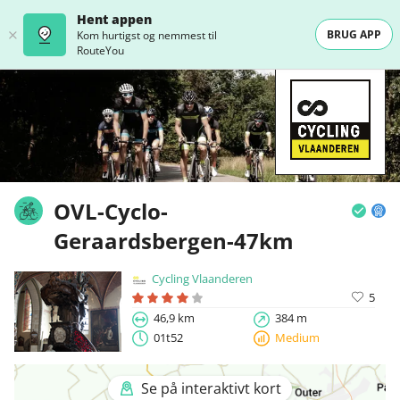
Hent appen
BRUG APP
Kom hurtigst og nemmest til
RouteYou
OVL-Cyclo-
Geraardsbergen-47km
Cycling Vlaanderen
5
46,9 km
384 m
01t52
Medium
Se på interaktivt kort