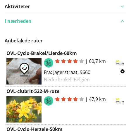
Aktiviteter
I nærheden
Har du lagt mærke til noget på denne rute?
Tilføj et
problem
Anbefalede ruter
OVL-Cyclo-Brakel/Lierde-60km
|
60,7 km
Fra: Jagerstraat, 9660
Nederbrakel, Belgien
Til: Jagerstraat, 9660 Nederbrakel,
OVL-clubrit-522-M-rute
Belgien
|
47,9 km
Rute: Racercykel - smukkeste
OVL-Cyclo-Herzele-50km