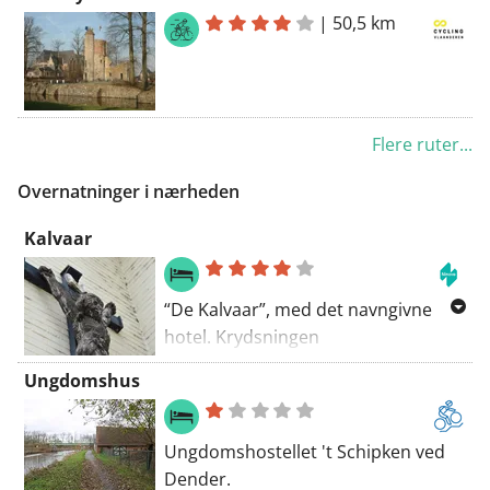
|
50,5 km
Flere ruter...
Overnatninger i nærheden
Kalvaar
“De Kalvaar”, med det navngivne
hotel. Krydsningen
Geraardsbergsesteenweg-
Ungdomshus
Brakelsesteenweg er dog også og
især kendt som “De Beskidte
Forklæde”.
Ungdomshostellet 't Schipken ved
Dender.
I gamle dage stod der et kro på det