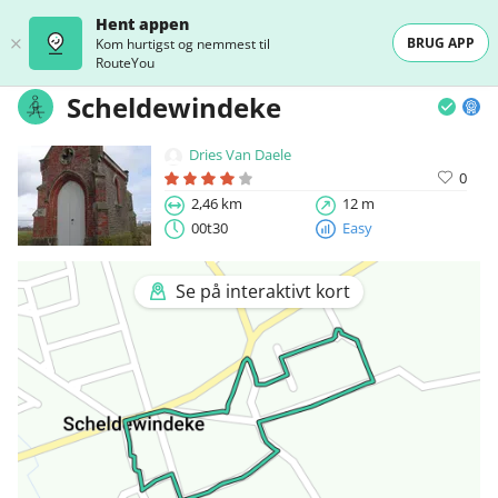
Hent appen
BRUG APP
Kom hurtigst og nemmest til
RouteYou
Scheldewindeke
Dries Van Daele
0
2,46 km
12 m
00t30
Easy
Se på interaktivt kort