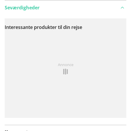
Seværdigheder
Interessante produkter til din rejse
Se på kort
Har du lagt mærke til noget på denne rute?
Tilføj et
Annonce
problem