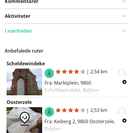
Kommentarer
Aktiviteter
I nærheden
Anbefalede ruter
Scheldewindeke
|
2,54 km
Fra: Marktplein, 9860
Scheldewindeke, Belgien
Til: Marktplein, 9860
Oosterzele
Scheldewindeke, Belgien
|
2,53 km
Rutevalg: Vandring - bedst
Fra: Keiberg 2, 9860 Oosterzele,
Belgien