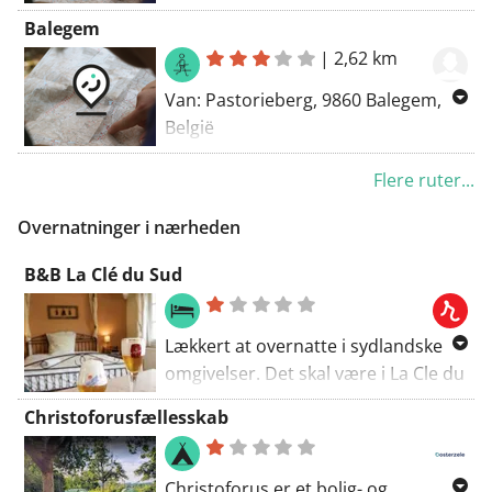
Til: Keiberg 2, 9860 Oosterzele,
Balegem
Belgien
|
2,62 km
Ruting: Gå - smukkeste
Van: Pastorieberg, 9860 Balegem,
België
Naar: Pastorieberg, 9860 Balegem,
Flere ruter...
België
Routering: Wandel - mooiste
Overnatninger i nærheden
B&B La Clé du Sud
Lækkert at overnatte i sydlandske
omgivelser. Det skal være i La Cle du
Sud. 'Dette er ikke småting' lover
Christoforusfællesskab
arrangementet, og det viser sig også
at være sandt. Lad dig føre af den
detaljerede ølplan, nyd øl
Christoforus er et bolig- og