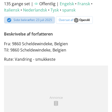
135 gange set |
Offentlig |
Engelsk
•
Fransk
•
Italiensk
•
Nederlandsk
•
Tysk
•
spansk
Sidst bekræftet: 23 juli 2025
Oversat af
OpenAI
Beskrivelse af forfatteren
Fra: 9860 Scheldewindeke, Belgien
Til: 9860 Scheldewindeke, Belgien
Rute: Vandring - smukkeste
Annonce