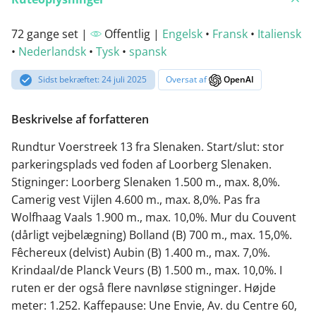
72 gange set |
Offentlig |
Engelsk
•
Fransk
•
Italiensk
•
Nederlandsk
•
Tysk
•
spansk
Sidst bekræftet: 24 juli 2025
Oversat af
OpenAI
Beskrivelse af forfatteren
Rundtur Voerstreek 13 fra Slenaken. Start/slut: stor
parkeringsplads ved foden af Loorberg Slenaken.
Stigninger: Loorberg Slenaken 1.500 m., max. 8,0%.
Camerig vest Vijlen 4.600 m., max. 8,0%. Pas fra
Wolfhaag Vaals 1.900 m., max. 10,0%. Mur du Couvent
(dårligt vejbelægning) Bolland (B) 700 m., max. 15,0%.
Fêchereux (delvist) Aubin (B) 1.400 m., max. 7,0%.
Krindaal/de Planck Veurs (B) 1.500 m., max. 10,0%. I
ruten er der også flere navnløse stigninger. Højde
meter: 1.252. Kaffepause: Une Envie, Av. du Centre 60,