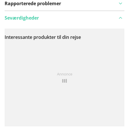
Rapporterede problemer
Seværdigheder
Interessante produkter til din rejse
Se på kort
Har du lagt mærke til noget på denne rute?
Tilføj et
Annonce
problem