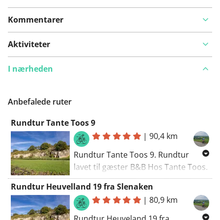
Kommentarer
Aktiviteter
I nærheden
Anbefalede ruter
Rundtur Tante Toos 9
|
90,4 km
Rundtur Tante Toos 9. Rundtur
lavet til gæster B&B Hos Tante Toos.
Stigninger: Klaasvelderweg Lemiers
Rundtur Heuvelland 19 fra Slenaken
1700 m., maks. 4.0%. Pas fra
|
80,9 km
Wolfhaag Vaals 1.900 m., maks.
10,0%. Rue de Moresnet Moresnet-
Rundtur Heuveland 19 fra