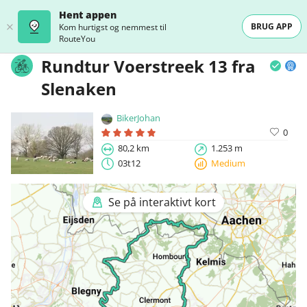
Hent appen
BRUG APP
Kom hurtigst og nemmest til
RouteYou
Rundtur Voerstreek 13 fra
Slenaken
BikerJohan
0
80,2 km
1.253 m
03t12
Medium
Se på interaktivt kort