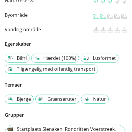
Naturreservat
Byområde
Vandrig område
Egenskaber
Bilfri
Hærdet (100%)
Lusformet
Tilgængelig med offentlig transport
Temaer
Bjerge
Grænseruter
Natur
Grupper
Startplaats Slenaken: Rondritten Voerstreek,